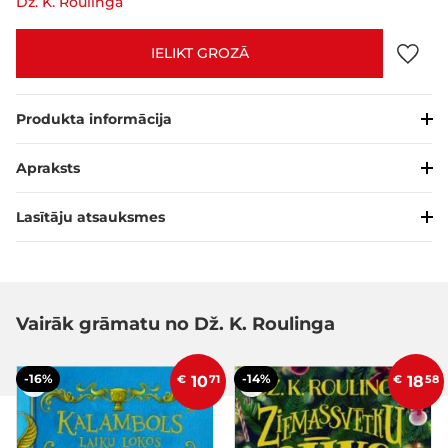
Dž. K. Roulinga
IELIKT GROZĀ
Produkta informācija
Apraksts
Lasītāju atsauksmes
Vairāk grāmatu no Dž. K. Roulinga
-16%
-14%
€
10
71
€
18
58