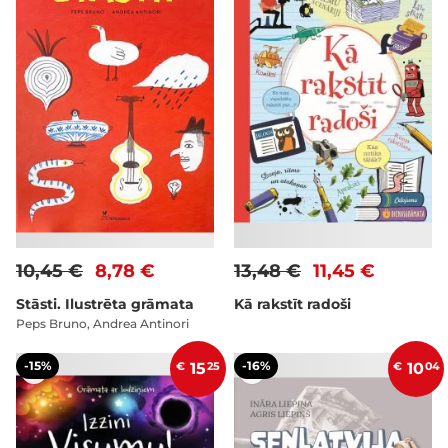
10,45 €
8,78 €
13,48 €
11,45 €
Stāsti. Ilustrēta grāmata
Kā rakstīt radoši
Peps Bruno, Andrea Antinori
-15%
-16%
€
15
25
€
10
04