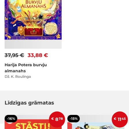
37,95 €
33,88 €
Harija Potera burvju
almanahs
Dž. K. Roulinga
Līdzīgas grāmatas
-16%
-15%
€
8
78
€
11
45