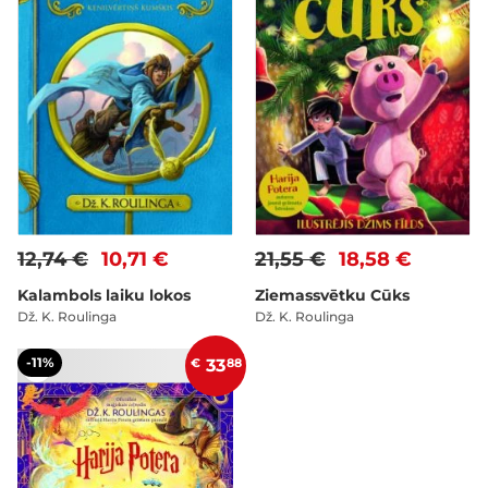
12,74 €
10,71 €
21,55 €
18,58 €
Kalambols laiku lokos
Ziemassvētku Cūks
Dž. K. Roulinga
Dž. K. Roulinga
-11%
€
33
88