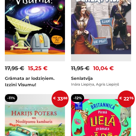
17,95 €
15,25 €
11,95 €
10,04 €
Grāmata ar lodziņiem.
Senlatvija
Izzini Visumu!
Ināra Liepiņa, Agris Liepiņš
-11%
-12%
€
33
88
€
22
76