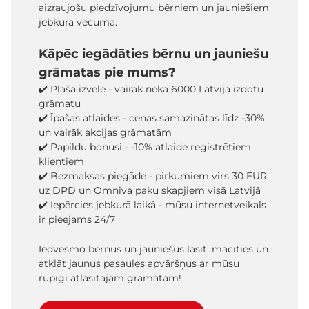
aizraujošu piedzīvojumu bērniem un jauniešiem
jebkurā vecumā.
Kāpēc iegādāties bērnu un jauniešu
grāmatas pie mums?
✔️ Plaša izvēle - vairāk nekā 6000 Latvijā izdotu
grāmatu
✔️ Īpašas atlaides - cenas samazinātas līdz -30%
un vairāk akcijas grāmatām
✔️ Papildu bonusi - -10% atlaide reģistrētiem
klientiem
✔️ Bezmaksas piegāde - pirkumiem virs 30 EUR
uz DPD un Omniva paku skapjiem visā Latvijā
✔️ Iepērcies jebkurā laikā - mūsu internetveikals
ir pieejams 24/7
Iedvesmo bērnus un jauniešus lasīt, mācīties un
atklāt jaunus pasaules apvāršņus ar mūsu
rūpīgi atlasītajām grāmatām!