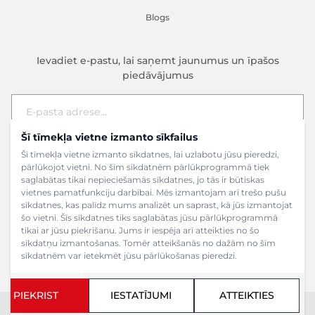
Blogs
Ievadiet e-pastu, lai saņemt jaunumus un īpašos
piedāvājumus
Šī tīmekļa vietne izmanto sīkfailus
E-pasta adrese
Pieteikties
Šī tīmekļa vietne izmanto sīkdatnes, lai uzlabotu jūsu pieredzi,
pārlūkojot vietni. No šīm sīkdatnēm pārlūkprogrammā tiek
saglabātas tikai nepieciešamās sīkdatnes, jo tās ir būtiskas
vietnes pamatfunkciju darbībai. Mēs izmantojam arī trešo pušu
sīkdatnes, kas palīdz mums analizēt un saprast, kā jūs izmantojat
šo vietni. Šīs sīkdatnes tiks saglabātas jūsu pārlūkprogrammā
tikai ar jūsu piekrišanu. Jums ir iespēja arī atteikties no šo
sīkdatņu izmantošanas. Tomēr atteikšanās no dažām no šīm
sīkdatnēm var ietekmēt jūsu pārlūkošanas pieredzi.
PIEKRIST
IESTATĪJUMI
ATTEIKTIES
Copyright ©2024 SIA Grāmatu veikals. Visas tiesības aizsargātas.