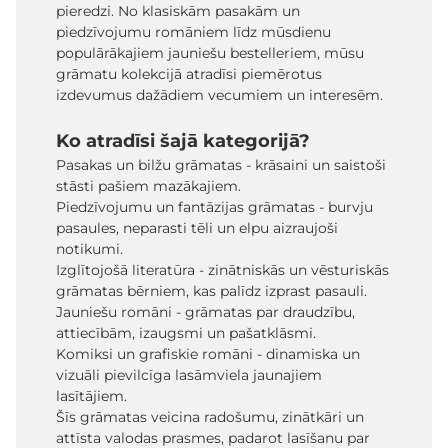
pieredzi. No klasiskām pasakām un
piedzīvojumu romāniem līdz mūsdienu
populārākajiem jauniešu bestelleriem, mūsu
grāmatu kolekcijā atradīsi piemērotus
izdevumus dažādiem vecumiem un interesēm.
Ko atradīsi šajā kategorijā?
Pasakas un bilžu grāmatas - krāsaini un saistoši
stāsti pašiem mazākajiem.
Piedzīvojumu un fantāzijas grāmatas - burvju
pasaules, neparasti tēli un elpu aizraujoši
notikumi.
Izglītojošā literatūra - zinātniskās un vēsturiskās
grāmatas bērniem, kas palīdz izprast pasauli.
Jauniešu romāni - grāmatas par draudzību,
attiecībām, izaugsmi un pašatklāsmi.
Komiksi un grafiskie romāni - dinamiska un
vizuāli pievilcīga lasāmviela jaunajiem
lasītājiem.
Šīs grāmatas veicina radošumu, zinātkāri un
attīsta valodas prasmes, padarot lasīšanu par