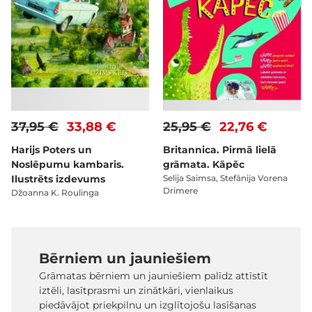
37,95 €
33,88 €
25,95 €
22,76 €
Harijs Poters un
Britannica. Pirmā lielā
Noslēpumu kambaris.
grāmata. Kāpēc
Ilustrēts izdevums
Selija Saimsa, Stefānija Vorena
Drimere
Džoanna K. Roulinga
Bērniem un jauniešiem
Grāmatas bērniem un jauniešiem palīdz attīstīt
iztēli, lasītprasmi un zinātkāri, vienlaikus
piedāvājot priekpilnu un izglītojošu lasīšanas