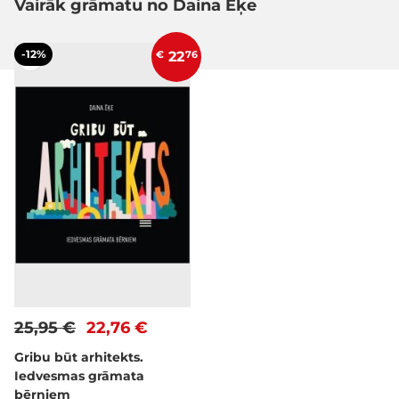
Vairāk grāmatu no Daina Ēķe
-12%
€
22
76
25,95 €
22,76 €
Gribu būt arhitekts.
Iedvesmas grāmata
bērniem