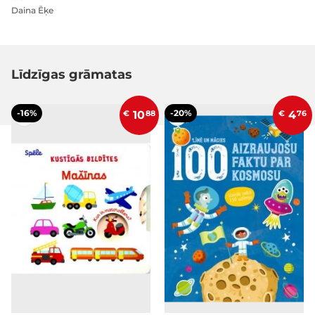
Daina Ēķe
Līdzīgas grāmatas
-16%
-20%
€
10
88
€
4
76