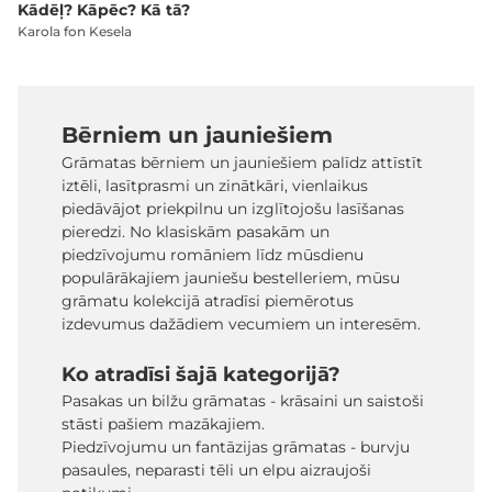
Kādēļ? Kāpēc? Kā tā?
Karola fon Kesela
Bērniem un jauniešiem
Grāmatas bērniem un jauniešiem palīdz attīstīt
iztēli, lasītprasmi un zinātkāri, vienlaikus
piedāvājot priekpilnu un izglītojošu lasīšanas
pieredzi. No klasiskām pasakām un
piedzīvojumu romāniem līdz mūsdienu
populārākajiem jauniešu bestelleriem, mūsu
grāmatu kolekcijā atradīsi piemērotus
izdevumus dažādiem vecumiem un interesēm.
Ko atradīsi šajā kategorijā?
Pasakas un bilžu grāmatas - krāsaini un saistoši
stāsti pašiem mazākajiem.
Piedzīvojumu un fantāzijas grāmatas - burvju
pasaules, neparasti tēli un elpu aizraujoši