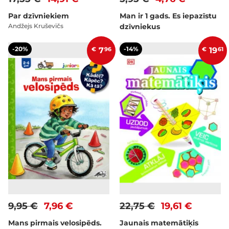
Par dzīvniekiem
Man ir 1 gads. Es iepazīstu
Andžejs Kruševičs
dzīvniekus
-20%
-14%
€
7
96
€
19
61
9,95 €
7,96 €
22,75 €
19,61 €
Mans pirmais velosipēds.
Jaunais matemātiķis