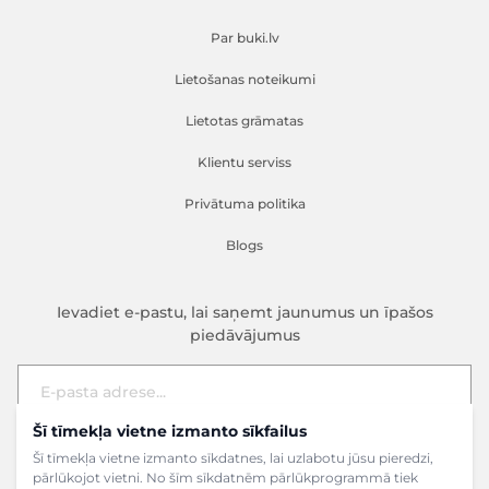
Par buki.lv
Lietošanas noteikumi
Lietotas grāmatas
Klientu serviss
Privātuma politika
Blogs
Ievadiet e-pastu, lai saņemt jaunumus un īpašos
piedāvājumus
Šī tīmekļa vietne izmanto sīkfailus
E-pasta adrese
Pieteikties
Šī tīmekļa vietne izmanto sīkdatnes, lai uzlabotu jūsu pieredzi,
pārlūkojot vietni. No šīm sīkdatnēm pārlūkprogrammā tiek