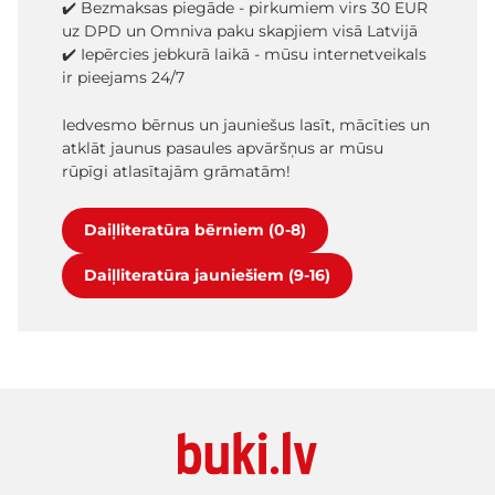
✔️ Bezmaksas piegāde - pirkumiem virs 30 EUR
uz DPD un Omniva paku skapjiem visā Latvijā
✔️ Iepērcies jebkurā laikā - mūsu internetveikals
ir pieejams 24/7
Iedvesmo bērnus un jauniešus lasīt, mācīties un
atklāt jaunus pasaules apvāršņus ar mūsu
rūpīgi atlasītajām grāmatām!
Daiļliteratūra bērniem (0-8)
Daiļliteratūra jauniešiem (9-16)