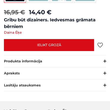
16,95 €
14,40 €
Gribu būt dizainers. Iedvesmas grāmata
bērniem
Daina Ēķe
IELIKT GROZĀ
Produkta informācija
Apraksts
Lasītāju atsauksmes