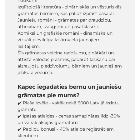
notikumi.
Izglītojošā literatūra - zinātniskās un vēsturiskās
grāmatas bērniem, kas palīdz izprast pasauli.
Jauniešu romāni - grāmatas par draudzību,
attiecībām, izaugsmi un pašatklāsmi.
Komiksi un grafiskie romāni - dinamiska un
vizuāli pievilcīga lasāmviela jaunajiem
lasītājiem.
Šīs grāmatas veicina radošumu, zinātkāri un
attīsta valodas prasmes, padarot lasīšanu par
aizraujošu piedzīvojumu bērniem un jauniešiem
jebkurā vecumā.
Kāpēc iegādāties bērnu un jauniešu
grāmatas pie mums?
✔️ Plaša izvēle - vairāk nekā 6000 Latvijā izdotu
grāmatu
✔️ Īpašas atlaides - cenas samazinātas līdz -30%
un vairāk akcijas grāmatām
✔️ Papildu bonusi - -10% atlaide reģistrētiem
klientiem