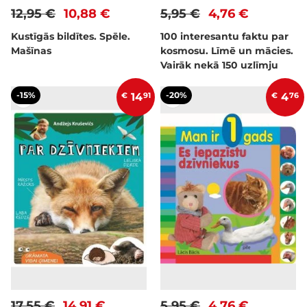
12,95 €
10,88 €
5,95 €
4,76 €
Kustīgās bildītes. Spēle.
100 interesantu faktu par
Mašīnas
kosmosu. Līmē un mācies.
Vairāk nekā 150 uzlīmju
-15%
-20%
€
14
91
€
4
76
17,55 €
14,91 €
5,95 €
4,76 €