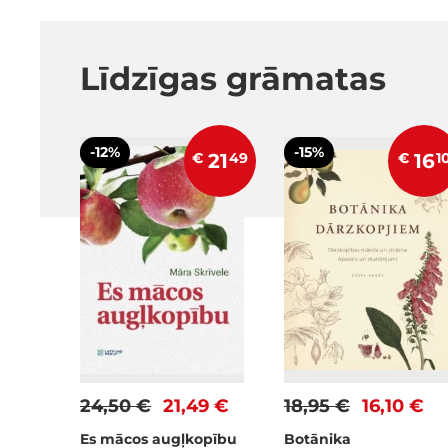
Līdzīgas grāmatas
-12%
-15%
€
21
49
€
16
1
24,50 €
21,49 €
18,95 €
16,10 €
Es mācos augļkopību
Botānika