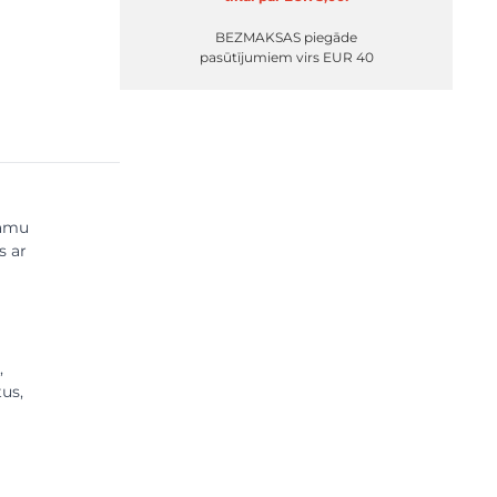
BEZMAKSAS piegāde
pasūtījumiem virs EUR 40
kamu
s ar
,
us,