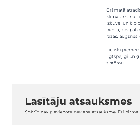
Grāmatā atradī
klimatam: no z
izbūvei un biol
pieeja, kas pal
ražas, augsnes 
Lieliski piemēr
ilgtspējīgi un 
sistēmu.
Lasītāju atsauksmes
Šobrīd nav pievienota neviena atsauksme. Esi pirmai