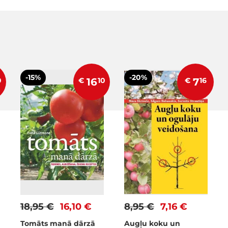
-15%
-20%
0
€
16
10
€
7
16
18,95 €
16,10 €
8,95 €
7,16 €
Tomāts manā dārzā
Augļu koku un