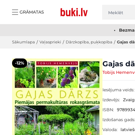
Skip to Content
GRĀMATAS
• Bezmak
Sākumlapa
/
Vaļasprieki
/
Dārzkopība, puķkopība
/
Gajas dā
Main image
Click to view image in fullscreen
Gajas dā
-12%
Tobijs Hemenv
Iesējuma veids:
Izdevējs:
Zvai
ISBN:
978993
Izdošanas gads
Valoda:
latvie