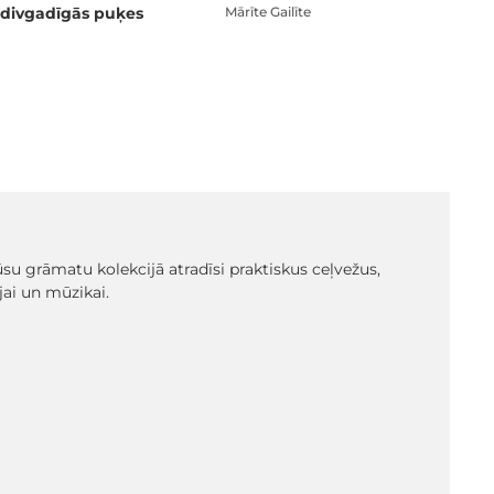
divgadīgās puķes
Mārīte Gailīte
 Mūsu grāmatu kolekcijā atradīsi praktiskus ceļvežus,
ai un mūzikai.