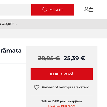
MEKLĒT
 40,00! •
grāmata
28,95 €
25,39 €
IELIKT GROZĀ
Pievienot vēlmju sarakstam
Sūti uz DPD paku skapjiem
tikai par EUR 3,00
!