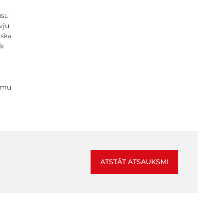
ūsu
vju
iska
āk
jamu
ATSTĀT ATSAUKSMI