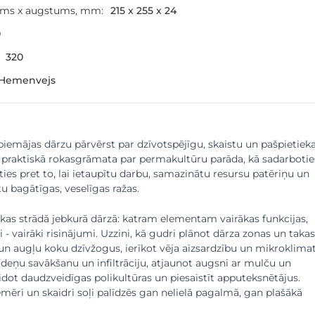
ums x augstums, mm:
215 x 255 x 24
0
320
 Hemenvejs
 piemājas dārzu pārvērst par dzīvotspējīgu, skaistu un pašpietie
 praktiskā rokasgrāmata par permakultūru parāda, kā sadarbotie
īties pret to, lai ietaupītu darbu, samazinātu resursu patēriņu un
tu bagātīgas, veselīgas ražas.
 kas strādā jebkurā dārzā: katram elementam vairākas funkcijas,
i - vairāki risinājumi. Uzzini, kā gudri plānot dārza zonas un takas
un augļu koku dzīvžogus, ierīkot vēja aizsardzību un mikroklimat
ūdeņu savākšanu un infiltrāciju, atjaunot augsni ar mulču un
dot daudzveidīgas polikultūras un piesaistīt apputeksnētājus.
mēri un skaidri soļi palīdzēs gan nelielā pagalmā, gan plašākā