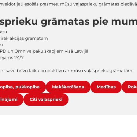
pilnveidot jau esošās prasmes, mūsu vaļasprieku grāmatas piedāv
asprieku grāmatas pie mu
matu
vairāk akcijas grāmatām
em
PD un Omniva paku skapjiem visā Latvijā
ieejams 24/7
ri savu brīvo laiku produktīvu ar mūsu vaļasprieku grāmatām!
opība, puķkopība
Makšķerēšana
Medības
Rok
rinājumi
Citi vaļasprieki