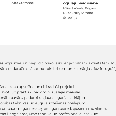
Evita Gūtmane
ogulāju veidošana
Māra Skrīvele, Edgars
Rubauskis, Sarmīte
Strautiņa
asmes, atpūsties un piepildīt brīvo laiku ar jēgpilnām aktivitātēm.
m nodarbēm, sākot no rokdarbiem un kulinārijas līdz fotogrāfij
na, koka apstrāde un citi radoši projekti.
avoti un praktiski padomi vizuālajai mākslai.
sionālu pavāru padomi un jaunas garšas atklājumi.
kopības tehnikas un augu audzēšanas noslēpumi.
eži un padomi gan iesācējiem, gan pieredzējušiem mūziķiem.
mati, apgaismojuma tehnika un profesionālie ieteikumi.