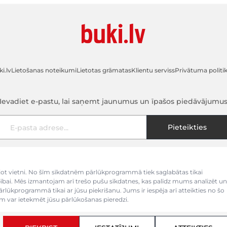
i.lv
Lietošanas noteikumi
Lietotas grāmatas
Klientu serviss
Privātuma politi
Ievadiet e-pastu, lai saņemt jaunumus un īpašos piedāvājumu
E-pasta adrese
Pieteikties
kojot vietni. No šīm sīkdatnēm pārlūkprogrammā tiek saglabātas tikai
bībai. Mēs izmantojam arī trešo pušu sīkdatnes, kas palīdz mums analizēt un
pārlūkprogrammā tikai ar jūsu piekrišanu. Jums ir iespēja arī atteikties no šo
 var ietekmēt jūsu pārlūkošanas pieredzi.