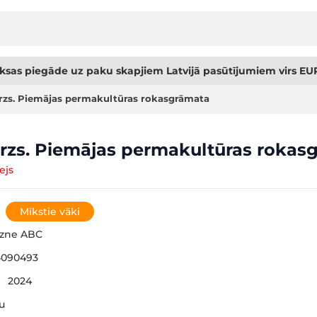
sas piegāde uz paku skapjiem Latvijā pasūtījumiem virs EUR
rzs. Piemājas permakultūras rokasgrāmata
rzs. Piemājas permakultūras rokas
ejs
Mīkstie vāki
gzne ABC
4090493
:
2024
šu