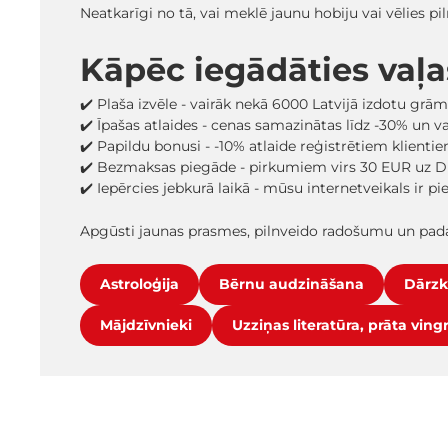
Neatkarīgi no tā, vai meklē jaunu hobiju vai vēlies 
Kāpēc iegādāties vaļ
✔️ Plaša izvēle - vairāk nekā 6000 Latvijā izdotu grā
✔️ Īpašas atlaides - cenas samazinātas līdz -30% un 
✔️ Papildu bonusi - -10% atlaide reģistrētiem klienti
✔️ Bezmaksas piegāde - pirkumiem virs 30 EUR uz D
✔️ Iepērcies jebkurā laikā - mūsu internetveikals ir p
Apgūsti jaunas prasmes, pilnveido radošumu un pada
Astroloģija
Bērnu audzināšana
Dārzk
Mājdzīvnieki
Uzziņas literatūra, prāta ving