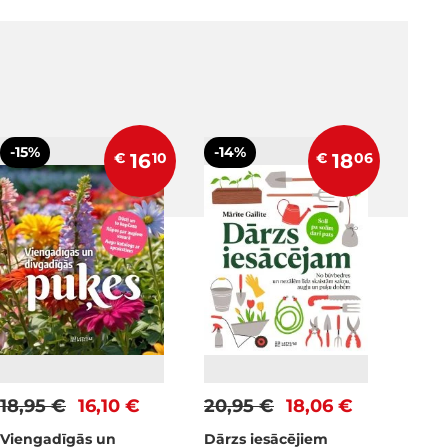
-15%
-14%
€
16
10
€
18
06
18,95 €
16,10 €
20,95 €
18,06 €
Viengadīgās un
Dārzs iesācējiem