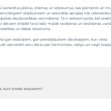
si konkrētus plānus, shēmas un ieteikumus, kas piemēroti arī m
iemcietīgiem stādījumiem un sezonālās aprūpes līdz ūdenskrātu
oģiskās daudzveidības veicināšanai. Tā ir iedvesmojoša, bet prakt
īdz dārzam strādāt tavā labā: mazāk ravēšanas un laistīšanas, vair
veselības un dabas skaistuma.
ota gan iesācējiem, gan pieredzējušiem dārzkopjiem, kuri vēlas
gudri pārveidot savu dārzu par harmonisku, ražīgu un viegli kop
s, kurš sniedz atsauksmi!