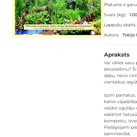
Platums x gar
Svars (kg):
1.0
Lappušu skaits:
Autors:
Tobijs
Apraksts
Vai vēlies savu
ekosistēmu? Šī
dabu, nevis cīn
vienlaikus iegū
Izzini pamatus,
katrai vajadzība
veidot ogulāju 
sakārtot lietus
kompostu, izvei
Pielāgojami pie
saimniecībā.