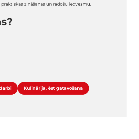
ā praktiskas zināšanas un radošu iedvesmu.
ms?
darbi
Kulinārija, ēst gatavošana