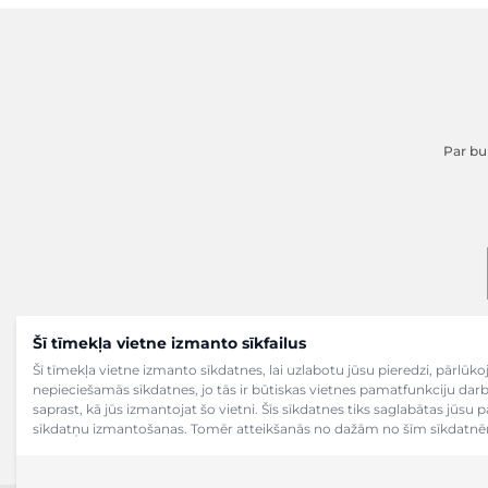
Par buk
Šī tīmekļa vietne izmanto sīkfailus
Šī tīmekļa vietne izmanto sīkdatnes, lai uzlabotu jūsu pieredzi, pārlū
nepieciešamās sīkdatnes, jo tās ir būtiskas vietnes pamatfunkciju dar
saprast, kā jūs izmantojat šo vietni. Šīs sīkdatnes tiks saglabātas jūsu 
sīkdatņu izmantošanas. Tomēr atteikšanās no dažām no šīm sīkdatnēm