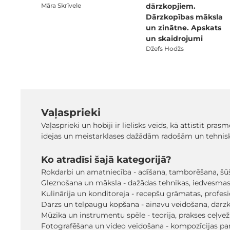
Māra Skrīvele
dārzkopjiem.
Dārzkopības māksla
un zinātne. Apskats
un skaidrojumi
Džefs Hodžs
Vaļasprieki
Vaļasprieki un hobiji ir lielisks veids, kā attīstīt pr
idejas un meistarklases dažādām radošām un tehniskā
Ko atradīsi šajā kategorijā?
Rokdarbi un amatniecība - adīšana, tamborēšana, šūša
Gleznošana un māksla - dažādas tehnikas, iedvesmas 
Kulinārija un konditoreja - recepšu grāmatas, profe
Dārzs un telpaugu kopšana - ainavu veidošana, dārz
Mūzika un instrumentu spēle - teorija, prakses ceļv
Fotografēšana un video veidošana - kompozīcijas pa