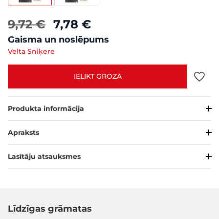
9,72 €
7,78 €
Gaisma un noslēpums
Velta Sniķere
IELIKT GROZĀ
Produkta informācija
Apraksts
Lasītāju atsauksmes
Līdzīgas grāmatas