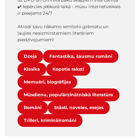
uz DPD un Omniva paku skapjiem visā Latvijā
✔️ Iepērcies jebkurā laikā - mūsu internetveikals
ir pieejams 24/7
Atrodi savu nākamo iemīļoto grāmatu un
ļaujies neaizmirstamiem literāriem
piedzīvojumiem!
Dzeja
Fantastika, šausmu romāni
Klasika
Kopotie raksti
Memuāri, biogrāfijas
Mūsdienu, populārzinātniskā literatūra
Romāni
Stāsti, noveles, esejas
Trilleri, kriminālromāni