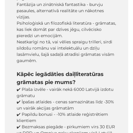
Fantāzija un zinātniskā fantastika - burvju
pasaules, alternatīvā realitāte un nākotnes
vīzijas.
Psiholoģiskā un filozofiskā literatūra - grāmatas,
kas liek domāt par dzīves jēgu, cilvēcisko
pieredzi un emocijām.
Neatkarīgi no tā, vai vēlies spraigu trilleri, sirdi
sildošu romānu vai intelektuālu un dziļu
lasāmvielu, šajā sadaļā atradīsi grāmatas visām
gaumēm.
Kāpēc iegādāties daiļliteratūras
grāmatas pie mums?
✔️ Plaša izvēle - vairāk nekā 6000 Latvijā izdotu
grāmatu
✔️ Īpašas atlaides - cenas samazinātas līdz -30%
un vairāk akcijas grāmatām
✔️ Papildu bonusi - -10% atlaide reģistrētiem
klientiem
✔️ Bezmaksas piegāde - pirkumiem virs 30 EUR