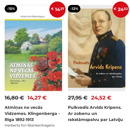
-15%
-12%
€
14
27
€
24
52
16,80 €
14,27 €
27,95 €
24,52 €
Atmiņas no vecās
Pulkvedis Arvīds Krīpens.
Vidzemes. Klingenberga -
Ar zobenu un
Rīga 1892-1913
rakstāmspalvu par Latviju
Herberts fon Blankenhagens