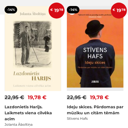
-14%
-14%
€
19
78
€
19
78
22,95 €
19,78 €
22,95 €
19,78 €
Lazdonietis Harijs.
Ideju skices. Pārdomas par
Laikmets viena cilvēka
mūziku un citām tēmām
acīm
Stīvens Hafs
Jolanta Āboltiņa