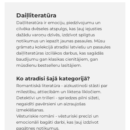
Daiļliteratūra
Daiļliteratūra ir emociju, piedzīvojumu un
cilvēka dvēseles atspulgs, kas ļauj iejusties
dažādu varoņu dzīvēs, izdzīvot spilgtus
notikumus un iepazīt jaunas pasaules. Mūsu
grāmatu kolekcijā atradīsi latviešu un pasaules
daiļliteratūras izcilākos darbus, kas sagādās
baudījumu gan klasikas cienītājiem, gan
mūsdienu bestselleru lasītājiem.
Ko atradīsi šajā kategorijā?
Romantiskā literatūra - aizkustinoši stāsti par
mīlestību, attiecībām un likteņa līkločiem.
Detektīvi un trilleri - spriedzes pilni sižeti,
negaidīti pavērsieni un aizraujošas
izmeklēšanas.
Vēsturiskie romāni - vēsturiski precīzi un
emocionāli bagāti darbi, kas ļauj izdzīvot
pagātnes notikumus.