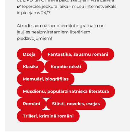
uz DPD un Omniva paku skapjiem visā Latvijā
✔️ Iepērcies jebkurā laikā - mūsu internetveikals
ir pieejams 24/7
Atrodi savu nākamo iemīļoto grāmatu un
ļaujies neaizmirstamiem literāriem
piedzīvojumiem!
Dzeja
Fantastika, šausmu romāni
Klasika
Kopotie raksti
Memuāri, biogrāfijas
Mūsdienu, populārzinātniskā literatūra
Romāni
Stāsti, noveles, esejas
Trilleri, kriminālromāni