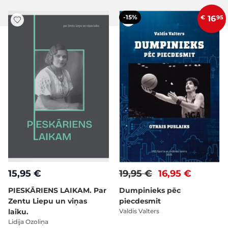
-15%
€
16
95
15,95 €
19,95 €
16,95 €
PIESKĀRIENS LAIKAM. Par
Dumpinieks pēc
Zentu Liepu un viņas
piecdesmit
laiku.
Valdis Valters
Lidija Ozoliņa