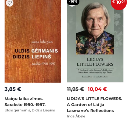
-16%
€
10
04
3,85 €
11,95 €
10,04 €
Maiņu laika zīmes.
LIDIJA’S LITTLE FLOWERS.
Sarakste 1990.-1997.
A Garden of Lidija
Uldis ģērmanis, Didzis Liepiņs
Lasmane’s Reflections
Inga Ābele