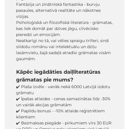
Fantāzija un zinātniskā fantastika - burvju
pasaules, alternatīvā realitāte un nākotnes
vīzijas.
Psiholoģiskā un filozofiskā literatūra - grāmatas,
kas liek domāt par dzīves jēgu, cilvēcisko
pieredzi un emocijām.
Neatkarīgi no tā, vai vēlies spraigu trilleri, sirdi
sildošu romānu vai intelektuālu un dziļu
lasāmvielu, šajā sadaļā atradīsi grāmatas visām
gaumēm.
Kāpēc iegādāties daiļliteratūras
grāmatas pie mums?
✔️ Plaša izvēle - vairāk nekā 6000 Latvijā izdotu
grāmatu
✔️ Īpašas atlaides - cenas samazinātas līdz -30%
un vairāk akcijas grāmatām
✔️ Papildu bonusi - -10% atlaide reģistrētiem
klientiem
✔️ Bezmaksas piegāde - pirkumiem virs 30 EUR