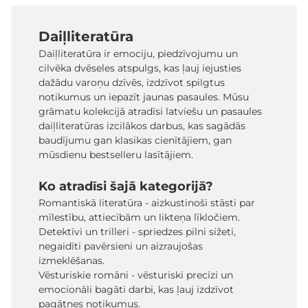
Daiļliteratūra
Daiļliteratūra ir emociju, piedzīvojumu un
cilvēka dvēseles atspulgs, kas ļauj iejusties
dažādu varoņu dzīvēs, izdzīvot spilgtus
notikumus un iepazīt jaunas pasaules. Mūsu
grāmatu kolekcijā atradīsi latviešu un pasaules
daiļliteratūras izcilākos darbus, kas sagādās
baudījumu gan klasikas cienītājiem, gan
mūsdienu bestselleru lasītājiem.
Ko atradīsi šajā kategorijā?
Romantiskā literatūra - aizkustinoši stāsti par
mīlestību, attiecībām un likteņa līkločiem.
Detektīvi un trilleri - spriedzes pilni sižeti,
negaidīti pavērsieni un aizraujošas
izmeklēšanas.
Vēsturiskie romāni - vēsturiski precīzi un
emocionāli bagāti darbi, kas ļauj izdzīvot
pagātnes notikumus.