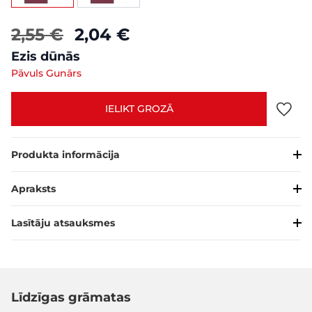
2,55 €
2,04 €
Ezis dūnās
Pāvuls Gunārs
IELIKT GROZĀ
Produkta informācija
Apraksts
Lasītāju atsauksmes
Līdzīgas grāmatas