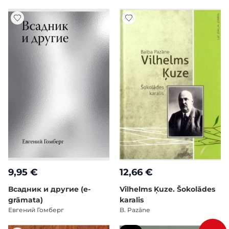
9,95 €
12,66 €
Всадник и другие (e-
Vilhelms Ķuze. Šokolādes
grāmata)
karalis
Евгений Гомберг
B. Pazāne