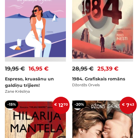
19,95 €
16,95 €
28,95 €
25,39 €
Espreso, kruasānu un
1984. Grafiskais romāns
galdiņu trijiem!
Džordžs Orvels
Zane Krēsliņa
-15%
-20%
€
12
70
€
7
43