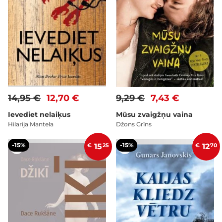
14,95 €
12,70 €
9,29 €
7,43 €
Ievediet nelaiķus
Mūsu zvaigžņu vaina
Hilarija Mantela
Džons Grīns
-15%
-15%
€
15
25
€
12
70