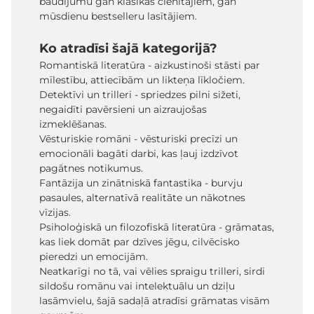
baudījumu gan klasikas cienītājiem, gan
mūsdienu bestselleru lasītājiem.
Ko atradīsi šajā kategorijā?
Romantiskā literatūra - aizkustinoši stāsti par
mīlestību, attiecībām un likteņa līkločiem.
Detektīvi un trilleri - spriedzes pilni sižeti,
negaidīti pavērsieni un aizraujošas
izmeklēšanas.
Vēsturiskie romāni - vēsturiski precīzi un
emocionāli bagāti darbi, kas ļauj izdzīvot
pagātnes notikumus.
Fantāzija un zinātniskā fantastika - burvju
pasaules, alternatīvā realitāte un nākotnes
vīzijas.
Psiholoģiskā un filozofiskā literatūra - grāmatas,
kas liek domāt par dzīves jēgu, cilvēcisko
pieredzi un emocijām.
Neatkarīgi no tā, vai vēlies spraigu trilleri, sirdi
sildošu romānu vai intelektuālu un dziļu
lasāmvielu, šajā sadaļā atradīsi grāmatas visām