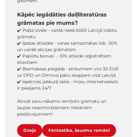
gaumēm.
Kāpēc iegādāties daiļliteratūras
grāmatas pie mums?
✔️ Plaša izvēle - vairāk nekā 6000 Latvijā izdotu
grāmatu
✔️ Īpašas atlaides - cenas samazinātas līdz -30%
un vairāk akcijas grāmatām
✔️ Papildu bonusi - -10% atlaide reģistrētiem
klientiem
✔️ Bezmaksas piegāde - pirkumiem virs 30 EUR
uz DPD un Omniva paku skapjiem visā Latvijā
✔️ Iepērcies jebkurā laikā - mūsu internetveikals
ir pieejams 24/7
Atrodi savu nākamo iemīļoto grāmatu un
ļaujies neaizmirstamiem literāriem
piedzīvojumiem!
Dzeja
Fantastika, šausmu romāni