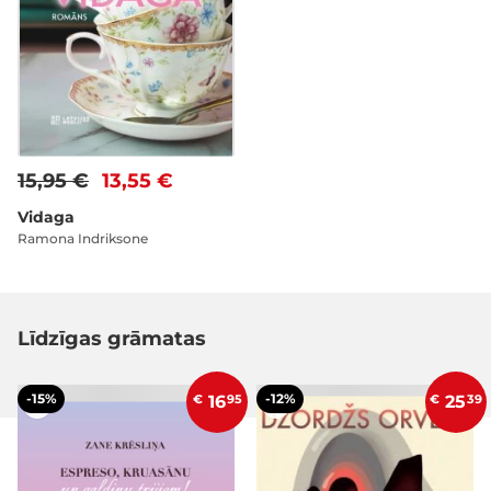
15,95 €
13,55 €
Vidaga
Ramona Indriksone
Līdzīgas grāmatas
-15%
-12%
€
16
95
€
25
39