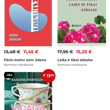
13,48 €
11,45 €
17,95 €
15,25 €
Pāris metru zem ūdens
Laiks ir tikai atbalss
Ramona Indriksone
Ramona Indriksone
-15%
€
13
55