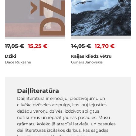
17,95 €
15,25 €
14,95 €
12,70 €
Džiki
Kaijas kliedz vētru
Dace Rukšāne
Gunars Janovskis
Daiļliteratūra
Daiļliteratūra ir emociju, piedzīvojumu un
cilvēka dvēseles atspulgs, kas ļauj iejusties
dažādu varoņu dzīvēs, izdzīvot spilgtus
notikumus un iepazīt jaunas pasaules. Mūsu
grāmatu kolekcijā atradīsi latviešu un pasaules
daiļliteratūras izcilākos darbus, kas sagādās