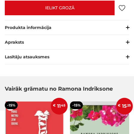
IELIKT GROZĀ
Produkta informācija
Apraksts
Lasītāju atsauksmes
Vairāk grāmatu no Ramona Indriksone
-15%
-15%
€
11
45
€
15
25