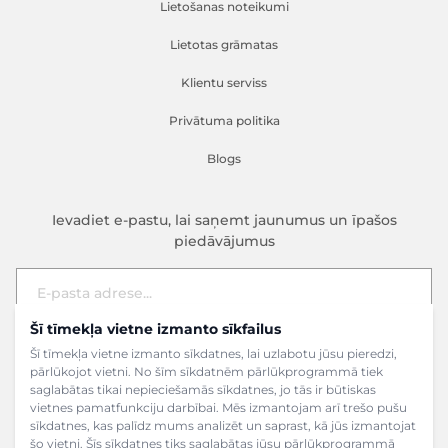
Lietošanas noteikumi
Lietotas grāmatas
Klientu serviss
Privātuma politika
Blogs
Ievadiet e-pastu, lai saņemt jaunumus un īpašos
piedāvājumus
Šī tīmekļa vietne izmanto sīkfailus
E-pasta adrese
Pieteikties
Šī tīmekļa vietne izmanto sīkdatnes, lai uzlabotu jūsu pieredzi,
pārlūkojot vietni. No šīm sīkdatnēm pārlūkprogrammā tiek
saglabātas tikai nepieciešamās sīkdatnes, jo tās ir būtiskas
vietnes pamatfunkciju darbībai. Mēs izmantojam arī trešo pušu
sīkdatnes, kas palīdz mums analizēt un saprast, kā jūs izmantojat
šo vietni. Šīs sīkdatnes tiks saglabātas jūsu pārlūkprogrammā