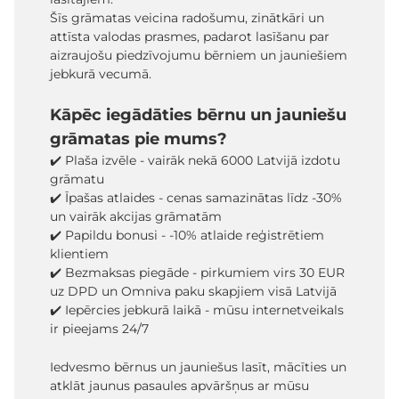
Šīs grāmatas veicina radošumu, zinātkāri un
attīsta valodas prasmes, padarot lasīšanu par
aizraujošu piedzīvojumu bērniem un jauniešiem
jebkurā vecumā.
Kāpēc iegādāties bērnu un jauniešu
grāmatas pie mums?
✔️ Plaša izvēle - vairāk nekā 6000 Latvijā izdotu
grāmatu
✔️ Īpašas atlaides - cenas samazinātas līdz -30%
un vairāk akcijas grāmatām
✔️ Papildu bonusi - -10% atlaide reģistrētiem
klientiem
✔️ Bezmaksas piegāde - pirkumiem virs 30 EUR
uz DPD un Omniva paku skapjiem visā Latvijā
✔️ Iepērcies jebkurā laikā - mūsu internetveikals
ir pieejams 24/7
Iedvesmo bērnus un jauniešus lasīt, mācīties un
atklāt jaunus pasaules apvāršņus ar mūsu