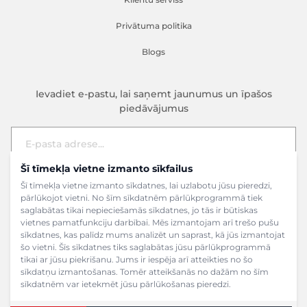
Privātuma politika
Blogs
Ievadiet e-pastu, lai saņemt jaunumus un īpašos
piedāvājumus
Šī tīmekļa vietne izmanto sīkfailus
E-pasta adrese
Pieteikties
Šī tīmekļa vietne izmanto sīkdatnes, lai uzlabotu jūsu pieredzi,
pārlūkojot vietni. No šīm sīkdatnēm pārlūkprogrammā tiek
saglabātas tikai nepieciešamās sīkdatnes, jo tās ir būtiskas
vietnes pamatfunkciju darbībai. Mēs izmantojam arī trešo pušu
sīkdatnes, kas palīdz mums analizēt un saprast, kā jūs izmantojat
šo vietni. Šīs sīkdatnes tiks saglabātas jūsu pārlūkprogrammā
tikai ar jūsu piekrišanu. Jums ir iespēja arī atteikties no šo
sīkdatņu izmantošanas. Tomēr atteikšanās no dažām no šīm
sīkdatnēm var ietekmēt jūsu pārlūkošanas pieredzi.