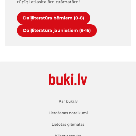
rūpīgi atlasītajām grāmatām!
Daiļliteratūra bērniem (0-8)
Daiļliteratūra jauniešiem (9-16)
Par buki.lv
Lietošanas noteikumi
Lietotas grāmatas
Klientu serviss