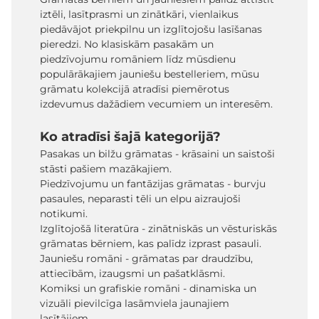
iztēli, lasītprasmi un zinātkāri, vienlaikus
piedāvājot priekpilnu un izglītojošu lasīšanas
pieredzi. No klasiskām pasakām un
piedzīvojumu romāniem līdz mūsdienu
populārākajiem jauniešu bestelleriem, mūsu
grāmatu kolekcijā atradīsi piemērotus
izdevumus dažādiem vecumiem un interesēm.
Ko atradīsi šajā kategorijā?
Pasakas un bilžu grāmatas - krāsaini un saistoši
stāsti pašiem mazākajiem.
Piedzīvojumu un fantāzijas grāmatas - burvju
pasaules, neparasti tēli un elpu aizraujoši
notikumi.
Izglītojošā literatūra - zinātniskās un vēsturiskās
grāmatas bērniem, kas palīdz izprast pasauli.
Jauniešu romāni - grāmatas par draudzību,
attiecībām, izaugsmi un pašatklāsmi.
Komiksi un grafiskie romāni - dinamiska un
vizuāli pievilcīga lasāmviela jaunajiem
lasītājiem.