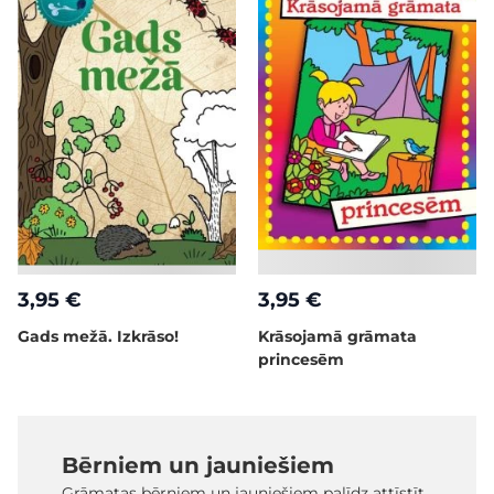
3,95 €
3,95 €
Gads mežā. Izkrāso!
Krāsojamā grāmata
princesēm
Bērniem un jauniešiem
Grāmatas bērniem un jauniešiem palīdz attīstīt