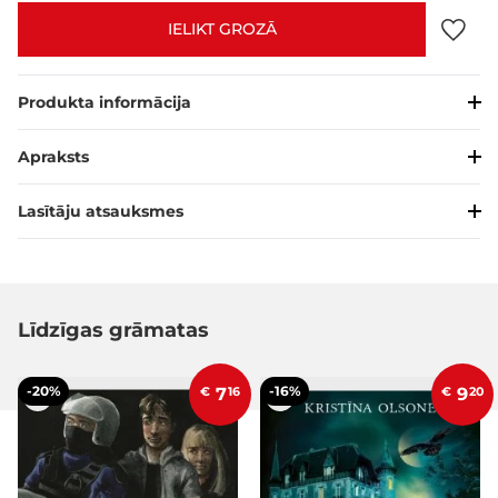
IELIKT GROZĀ
Produkta informācija
Apraksts
Lasītāju atsauksmes
Līdzīgas grāmatas
-20%
-16%
€
7
16
€
9
20