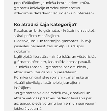
populārākajiem jauniešu bestelleriem, mūsu
grāmatu kolekcijā atradīsi piemērotus
izdevumus dažādiem vecumiem un interesēm.
Ko atradīsi šajā kategorijā?
Pasakas un bilžu grāmatas - krāsaini un saistoši
stāsti pašiem mazākajiem.
Piedzīvojumu un fantāzijas grāmatas - burvju
pasaules, neparasti tēli un elpu aizraujoši
notikumi.
Izglītojošā literatūra - zinātniskās un vēsturiskās
grāmatas bērniem, kas palīdz izprast pasauli.
Jauniešu romāni - grāmatas par draudzību,
attiecībām, izaugsmi un pašatklāsmi.
Komiksi un grafiskie romāni - dinamiska un
vizuāli pievilcīga lasāmviela jaunajiem
lasītājiem.
Šīs grāmatas veicina radošumu, zinātkāri un
attīsta valodas prasmes, padarot lasīšanu par
aizraujošu piedzīvojumu bērniem un jauniešiem
jebkurā vecumā.