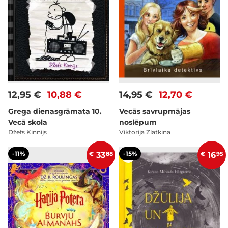
12,95 €
10,88 €
14,95 €
12,70 €
Grega dienasgrāmata 10.
Vecās savrupmājas
Vecā skola
noslēpum
Džefs Kinnijs
Viktorija Zlatkina
-11%
-15%
€
33
88
€
16
95