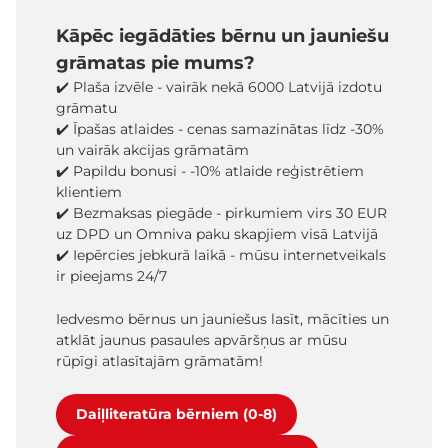
Kāpēc iegādāties bērnu un jauniešu
grāmatas pie mums?
✔️ Plaša izvēle - vairāk nekā 6000 Latvijā izdotu
grāmatu
✔️ Īpašas atlaides - cenas samazinātas līdz -30%
un vairāk akcijas grāmatām
✔️ Papildu bonusi - -10% atlaide reģistrētiem
klientiem
✔️ Bezmaksas piegāde - pirkumiem virs 30 EUR
uz DPD un Omniva paku skapjiem visā Latvijā
✔️ Iepērcies jebkurā laikā - mūsu internetveikals
ir pieejams 24/7
Iedvesmo bērnus un jauniešus lasīt, mācīties un
atklāt jaunus pasaules apvāršņus ar mūsu
rūpīgi atlasītajām grāmatām!
Daiļliteratūra bērniem (0-8)