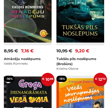
8,95 €
7,16 €
10,95 €
9,20 €
Atnācēju noslēpums
Tukšās pils noslēpums
Valdis Rūmnieks
(Brošūra)
Kristīna Olsone
-16%
-15%
€
10
88
€
12
70