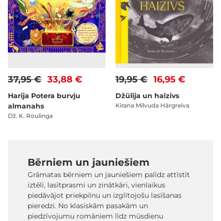
37,95 €
33,88 €
19,95 €
16,95 €
Harija Potera burvju
Džūlija un haizivs
almanahs
Kirana Milvuda Hārgreiva
Dž. K. Roulinga
Bērniem un jauniešiem
Grāmatas bērniem un jauniešiem palīdz attīstīt
iztēli, lasītprasmi un zinātkāri, vienlaikus
piedāvājot priekpilnu un izglītojošu lasīšanas
pieredzi. No klasiskām pasakām un
piedzīvojumu romāniem līdz mūsdienu