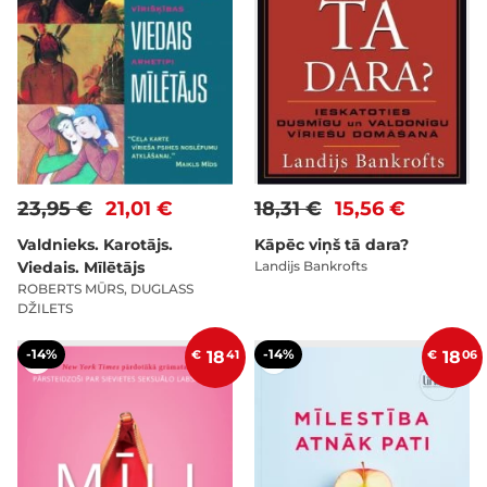
23,95 €
21,01 €
18,31 €
15,56 €
Valdnieks. Karotājs.
Kāpēc viņš tā dara?
Viedais. Mīlētājs
Landijs Bankrofts
ROBERTS MŪRS, DUGLASS
DŽILETS
-14%
-14%
€
18
41
€
18
06