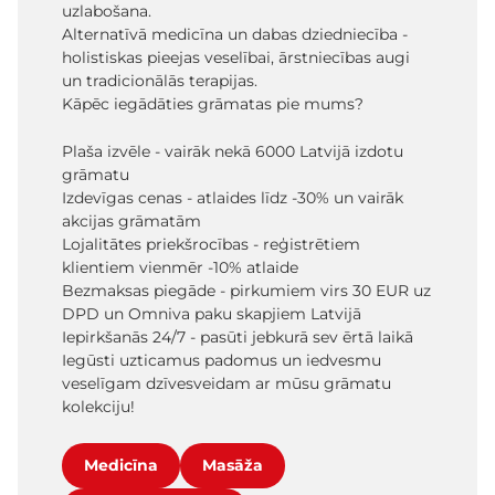
uzlabošana.
Alternatīvā medicīna un dabas dziedniecība -
holistiskas pieejas veselībai, ārstniecības augi
un tradicionālās terapijas.
Kāpēc iegādāties grāmatas pie mums?
Plaša izvēle - vairāk nekā 6000 Latvijā izdotu
grāmatu
Izdevīgas cenas - atlaides līdz -30% un vairāk
akcijas grāmatām
Lojalitātes priekšrocības - reģistrētiem
klientiem vienmēr -10% atlaide
Bezmaksas piegāde - pirkumiem virs 30 EUR uz
DPD un Omniva paku skapjiem Latvijā
Iepirkšanās 24/7 - pasūti jebkurā sev ērtā laikā
Iegūsti uzticamus padomus un iedvesmu
veselīgam dzīvesveidam ar mūsu grāmatu
kolekciju!
Medicīna
Masāža