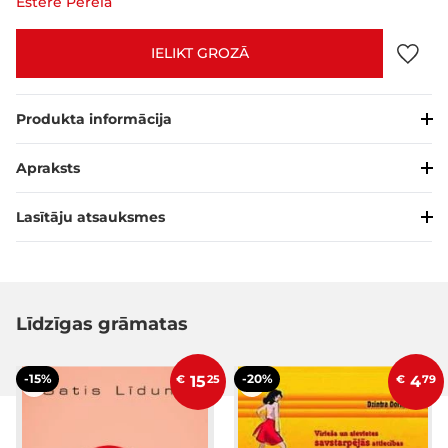
Estere Perela
IELIKT GROZĀ
Produkta informācija
Apraksts
Lasītāju atsauksmes
Līdzīgas grāmatas
-15%
-20%
€
15
25
€
4
79