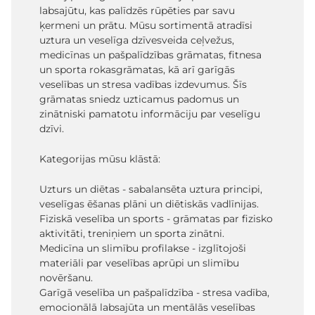
labsajūtu, kas palīdzēs rūpēties par savu
ķermeni un prātu. Mūsu sortimentā atradīsi
uztura un veselīga dzīvesveida ceļvežus,
medicīnas un pašpalīdzības grāmatas, fitnesa
un sporta rokasgrāmatas, kā arī garīgās
veselības un stresa vadības izdevumus. Šīs
grāmatas sniedz uzticamus padomus un
zinātniski pamatotu informāciju par veselīgu
dzīvi.
Kategorijas mūsu klāstā:
Uzturs un diētas - sabalansēta uztura principi,
veselīgas ēšanas plāni un diētiskās vadlīnijas.
Fiziskā veselība un sports - grāmatas par fizisko
aktivitāti, treniņiem un sporta zinātni.
Medicīna un slimību profilakse - izglītojoši
materiāli par veselības aprūpi un slimību
novēršanu.
Garīgā veselība un pašpalīdzība - stresa vadība,
emocionālā labsajūta un mentālās veselības