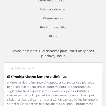
Lietošanas noteikumi
Lietotas grāmatas
Klientu serviss
Privātuma politika
Blogs
Ievadiet e-pastu, lai saņemt jaunumus un īpašos
piedāvājumus
Šī tīmekļa vietne izmanto sīkfailus
E-pasta adrese
Pieteikties
Šī tīmekļa vietne izmanto sīkdatnes, lai uzlabotu jūsu pieredzi,
pārlūkojot vietni. No šīm sīkdatnēm pārlūkprogrammā tiek
saglabātas tikai nepieciešamās sīkdatnes, jo tās ir būtiskas
vietnes pamatfunkciju darbībai. Mēs izmantojam arī trešo pušu
sīkdatnes, kas palīdz mums analizēt un saprast, kā jūs izmantojat
šo vietni. Šīs sīkdatnes tiks saglabātas jūsu pārlūkprogrammā