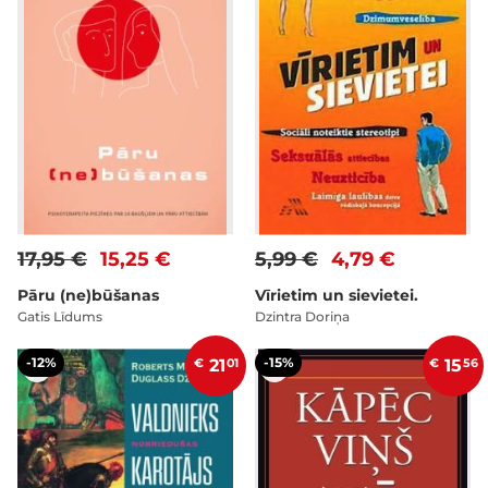
17,95 €
15,25 €
5,99 €
4,79 €
Pāru (ne)būšanas
Vīrietim un sievietei.
Gatis Līdums
Dzintra Doriņa
-12%
-15%
€
21
01
€
15
56