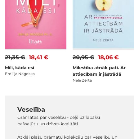
21,35 €
18,41 €
20,95 €
18,06 €
Mīli, kāda esi
Mīlestība atnāk pati. Ar
Emilija Nagoska
attiecībam ir jāstrādā
Nele Zērta
Veselība
Grāmatas par veselību - ceļš uz labāku
pašsajūtu un dzīves kvalitāti
Atklāj plašu grāmatu kolekciju par veselību un