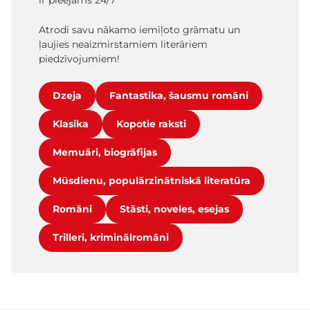
ir pieejams 24/7
Atrodi savu nākamo iemīļoto grāmatu un
ļaujies neaizmirstamiem literāriem
piedzīvojumiem!
Dzeja
Fantastika, šausmu romāni
Klasika
Kopotie raksti
Memuāri, biogrāfijas
Mūsdienu, populārzinātniskā literatūra
Romāni
Stāsti, noveles, esejas
Trilleri, kriminālromāni