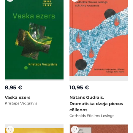
8,95 €
10,95 €
Vaska ezers
Nātans Gudrais.
Kristaps Vecgrāvis
Dramatiska dzeja piecos
cēlienos
Gotholds Efraims Lesings