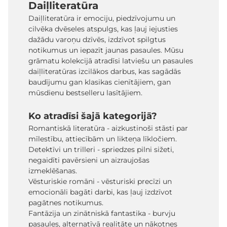
Daiļliteratūra
Daiļliteratūra ir emociju, piedzīvojumu un
cilvēka dvēseles atspulgs, kas ļauj iejusties
dažādu varoņu dzīvēs, izdzīvot spilgtus
notikumus un iepazīt jaunas pasaules. Mūsu
grāmatu kolekcijā atradīsi latviešu un pasaules
daiļliteratūras izcilākos darbus, kas sagādās
baudījumu gan klasikas cienītājiem, gan
mūsdienu bestselleru lasītājiem.
Ko atradīsi šajā kategorijā?
Romantiskā literatūra - aizkustinoši stāsti par
mīlestību, attiecībām un likteņa līkločiem.
Detektīvi un trilleri - spriedzes pilni sižeti,
negaidīti pavērsieni un aizraujošas
izmeklēšanas.
Vēsturiskie romāni - vēsturiski precīzi un
emocionāli bagāti darbi, kas ļauj izdzīvot
pagātnes notikumus.
Fantāzija un zinātniskā fantastika - burvju
pasaules, alternatīvā realitāte un nākotnes