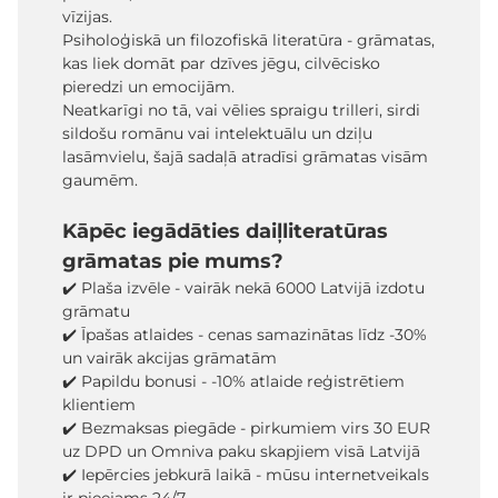
vīzijas.
Psiholoģiskā un filozofiskā literatūra - grāmatas,
kas liek domāt par dzīves jēgu, cilvēcisko
pieredzi un emocijām.
Neatkarīgi no tā, vai vēlies spraigu trilleri, sirdi
sildošu romānu vai intelektuālu un dziļu
lasāmvielu, šajā sadaļā atradīsi grāmatas visām
gaumēm.
Kāpēc iegādāties daiļliteratūras
grāmatas pie mums?
✔️ Plaša izvēle - vairāk nekā 6000 Latvijā izdotu
grāmatu
✔️ Īpašas atlaides - cenas samazinātas līdz -30%
un vairāk akcijas grāmatām
✔️ Papildu bonusi - -10% atlaide reģistrētiem
klientiem
✔️ Bezmaksas piegāde - pirkumiem virs 30 EUR
uz DPD un Omniva paku skapjiem visā Latvijā
✔️ Iepērcies jebkurā laikā - mūsu internetveikals