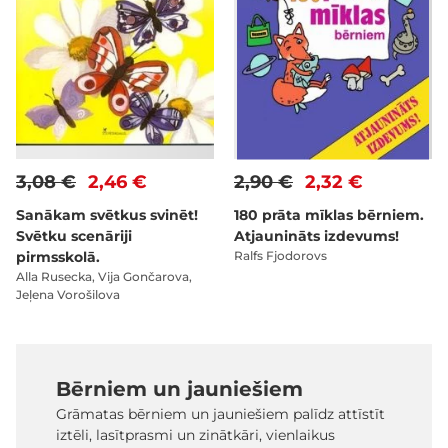
3,08 €
2,46 €
2,90 €
2,32 €
Sanākam svētkus svinēt!
180 prāta mīklas bērniem.
Svētku scenāriji
Atjaunināts izdevums!
pirmsskolā.
Ralfs Fjodorovs
Alla Rusecka, Vija Gončarova,
Jeļena Vorošilova
Bērniem un jauniešiem
Grāmatas bērniem un jauniešiem palīdz attīstīt
iztēli, lasītprasmi un zinātkāri, vienlaikus