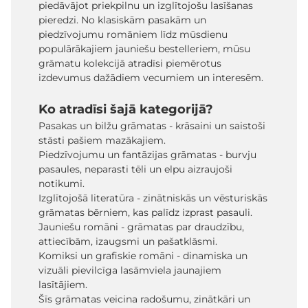
piedāvājot priekpilnu un izglītojošu lasīšanas
pieredzi. No klasiskām pasakām un
piedzīvojumu romāniem līdz mūsdienu
populārākajiem jauniešu bestelleriem, mūsu
grāmatu kolekcijā atradīsi piemērotus
izdevumus dažādiem vecumiem un interesēm.
Ko atradīsi šajā kategorijā?
Pasakas un bilžu grāmatas - krāsaini un saistoši
stāsti pašiem mazākajiem.
Piedzīvojumu un fantāzijas grāmatas - burvju
pasaules, neparasti tēli un elpu aizraujoši
notikumi.
Izglītojošā literatūra - zinātniskās un vēsturiskās
grāmatas bērniem, kas palīdz izprast pasauli.
Jauniešu romāni - grāmatas par draudzību,
attiecībām, izaugsmi un pašatklāsmi.
Komiksi un grafiskie romāni - dinamiska un
vizuāli pievilcīga lasāmviela jaunajiem
lasītājiem.
Šīs grāmatas veicina radošumu, zinātkāri un