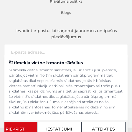
Privātuma politika
Blogs
Ievadiet e-pastu, lai saņemt jaunumus un īpašos
piedāvājumus
Šī tīmekļa vietne izmanto sīkfailus
E-pasta adrese
Pieteikties
Šī tīmekļa vietne izmanto sīkdatnes, lai uzlabotu jūsu pieredzi,
pārlūkojot vietni. No šīm sīkdatnēm pārlūkprogrammā tiek
saglabātas tikai nepieciešamās sīkdatnes, jo tās ir būtiskas
vietnes pamatfunkciju darbībai. Mēs izmantojam arī trešo pušu
sīkdatnes, kas palīdz mums analizēt un saprast, kā jūs izmantojat
šo vietni. Šīs sīkdatnes tiks saglabātas jūsu pārlūkprogrammā
tikai ar jūsu piekrišanu. Jums ir iespēja arī atteikties no šo
sīkdatņu izmantošanas. Tomēr atteikšanās no dažām no šīm
sīkdatnēm var ietekmēt jūsu pārlūkošanas pieredzi.
PIEKRIST
IESTATĪJUMI
ATTEIKTIES