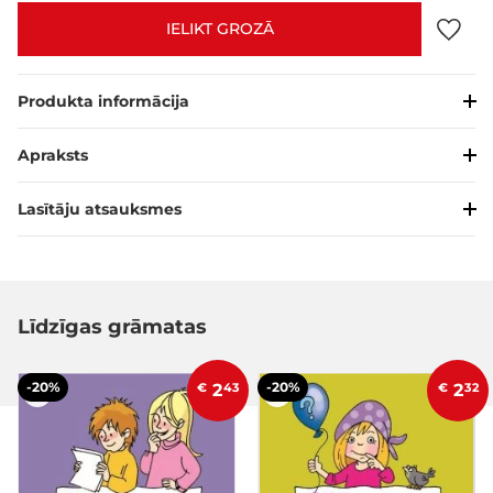
IELIKT GROZĀ
Produkta informācija
Apraksts
Lasītāju atsauksmes
Līdzīgas grāmatas
-20%
-20%
€
2
43
€
2
32