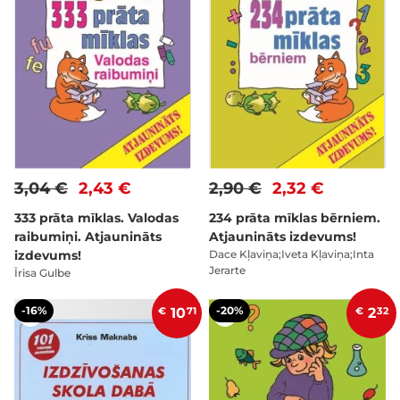
3,04 €
2,43 €
2,90 €
2,32 €
333 prāta mīklas. Valodas
234 prāta mīklas bērniem.
raibumiņi. Atjaunināts
Atjaunināts izdevums!
izdevums!
Dace Kļaviņa;Iveta Kļaviņa;Inta
Jerarte
Īrisa Gulbe
-16%
-20%
€
10
71
€
2
32