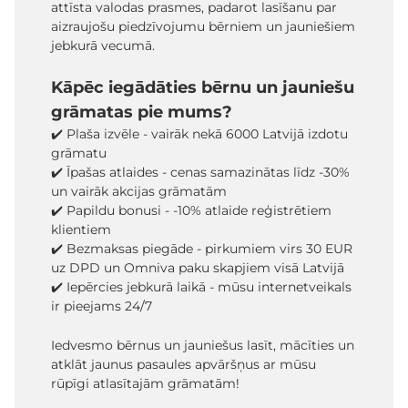
attīsta valodas prasmes, padarot lasīšanu par
aizraujošu piedzīvojumu bērniem un jauniešiem
jebkurā vecumā.
Kāpēc iegādāties bērnu un jauniešu
grāmatas pie mums?
✔️ Plaša izvēle - vairāk nekā 6000 Latvijā izdotu
grāmatu
✔️ Īpašas atlaides - cenas samazinātas līdz -30%
un vairāk akcijas grāmatām
✔️ Papildu bonusi - -10% atlaide reģistrētiem
klientiem
✔️ Bezmaksas piegāde - pirkumiem virs 30 EUR
uz DPD un Omniva paku skapjiem visā Latvijā
✔️ Iepērcies jebkurā laikā - mūsu internetveikals
ir pieejams 24/7
Iedvesmo bērnus un jauniešus lasīt, mācīties un
atklāt jaunus pasaules apvāršņus ar mūsu
rūpīgi atlasītajām grāmatām!