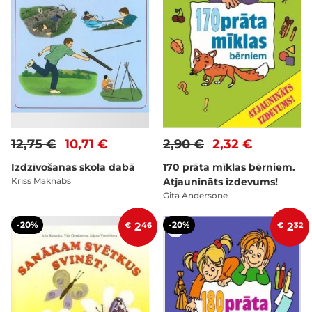
12,75 €
10,71 €
2,90 €
2,32 €
Izdzīvošanas skola dabā
170 prāta mīklas bērniem.
Kriss Maknabs
Atjaunināts izdevums!
Gita Andersone
-20%
-20%
€
2
46
€
2
32