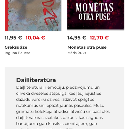
11,95 €
10,04 €
14,95 €
12,70 €
Grēksūdze
Monētas otra puse
Inguna Bauere
Māris Ruks
Daiļliteratūra
Daiļliteratūra ir emociju, piedzīvojumu un
cilvēka dvēseles atspulgs, kas ļauj iejusties
dažādu varoņu dzīvēs, izdzīvot spilgtus
notikumus un iepazīt jaunas pasaules. Mūsu
grāmatu kolekcijā atradīsi latviešu un pasaules
daiļliteratūras izcilākos darbus, kas sagādās
baudījumu gan klasikas cienītājiem, gan