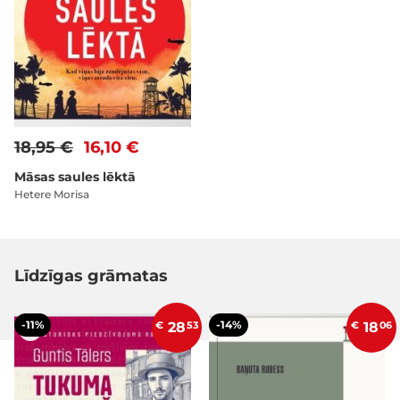
18,95 €
16,10 €
Māsas saules lēktā
Hetere Morisa
Līdzīgas grāmatas
-11%
-14%
€
28
53
€
18
06