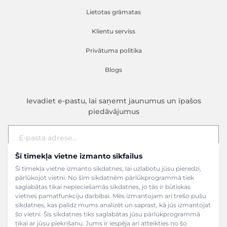
Lietotas grāmatas
Klientu serviss
Privātuma politika
Blogs
Ievadiet e-pastu, lai saņemt jaunumus un īpašos
piedāvājumus
Šī tīmekļa vietne izmanto sīkfailus
E-pasta adrese
Pieteikties
Šī tīmekļa vietne izmanto sīkdatnes, lai uzlabotu jūsu pieredzi,
pārlūkojot vietni. No šīm sīkdatnēm pārlūkprogrammā tiek
saglabātas tikai nepieciešamās sīkdatnes, jo tās ir būtiskas
vietnes pamatfunkciju darbībai. Mēs izmantojam arī trešo pušu
sīkdatnes, kas palīdz mums analizēt un saprast, kā jūs izmantojat
šo vietni. Šīs sīkdatnes tiks saglabātas jūsu pārlūkprogrammā
tikai ar jūsu piekrišanu. Jums ir iespēja arī atteikties no šo