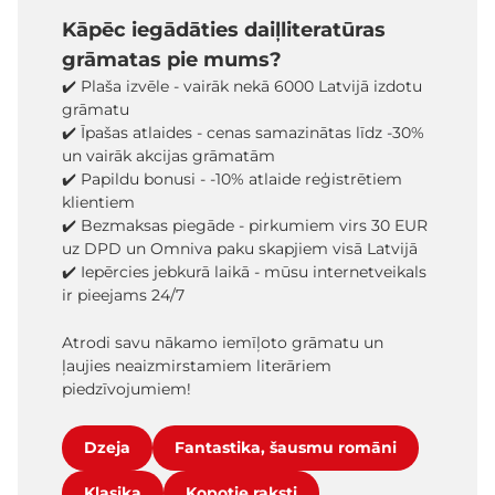
Kāpēc iegādāties daiļliteratūras
grāmatas pie mums?
✔️ Plaša izvēle - vairāk nekā 6000 Latvijā izdotu
grāmatu
✔️ Īpašas atlaides - cenas samazinātas līdz -30%
un vairāk akcijas grāmatām
✔️ Papildu bonusi - -10% atlaide reģistrētiem
klientiem
✔️ Bezmaksas piegāde - pirkumiem virs 30 EUR
uz DPD un Omniva paku skapjiem visā Latvijā
✔️ Iepērcies jebkurā laikā - mūsu internetveikals
ir pieejams 24/7
Atrodi savu nākamo iemīļoto grāmatu un
ļaujies neaizmirstamiem literāriem
piedzīvojumiem!
Dzeja
Fantastika, šausmu romāni
Klasika
Kopotie raksti