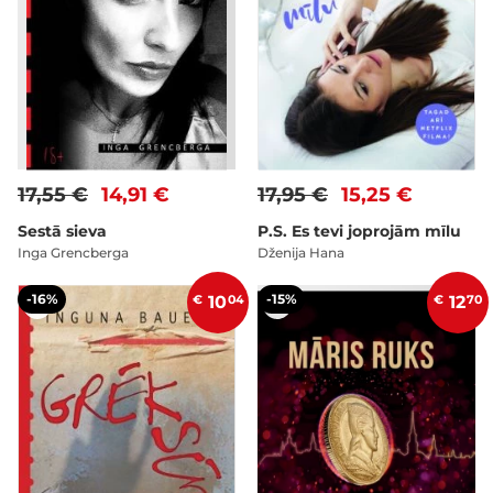
17,55 €
14,91 €
17,95 €
15,25 €
Sestā sieva
P.S. Es tevi joprojām mīlu
Inga Grencberga
Dženija Hana
-16%
-15%
€
10
04
€
12
70