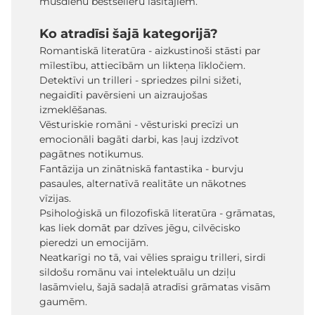
mūsdienu bestselleru lasītājiem.
Ko atradīsi šajā kategorijā?
Romantiskā literatūra - aizkustinoši stāsti par
mīlestību, attiecībām un likteņa līkločiem.
Detektīvi un trilleri - spriedzes pilni sižeti,
negaidīti pavērsieni un aizraujošas
izmeklēšanas.
Vēsturiskie romāni - vēsturiski precīzi un
emocionāli bagāti darbi, kas ļauj izdzīvot
pagātnes notikumus.
Fantāzija un zinātniskā fantastika - burvju
pasaules, alternatīvā realitāte un nākotnes
vīzijas.
Psiholoģiskā un filozofiskā literatūra - grāmatas,
kas liek domāt par dzīves jēgu, cilvēcisko
pieredzi un emocijām.
Neatkarīgi no tā, vai vēlies spraigu trilleri, sirdi
sildošu romānu vai intelektuālu un dziļu
lasāmvielu, šajā sadaļā atradīsi grāmatas visām
gaumēm.