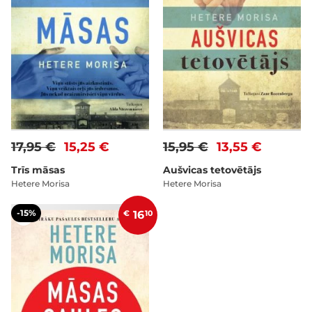
17,95 €
15,25 €
15,95 €
13,55 €
Trīs māsas
Aušvicas tetovētājs
Hetere Morisa
Hetere Morisa
-15%
€
16
10