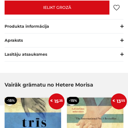
IELIKT GROZĀ
Produkta informācija
Apraksts
Lasītāju atsauksmes
Vairāk grāmatu no Hetere Morisa
-15%
-15%
€
15
25
€
13
55