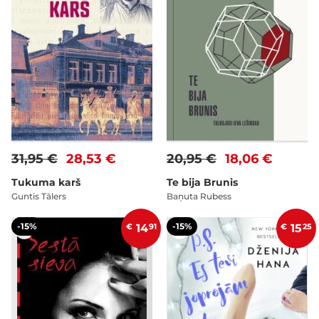
31,95 €
28,53 €
20,95 €
18,06 €
Tukuma karš
Te bija Brunis
Guntis Tālers
Baņuta Rubess
-15%
-15%
€
14
91
€
15
25