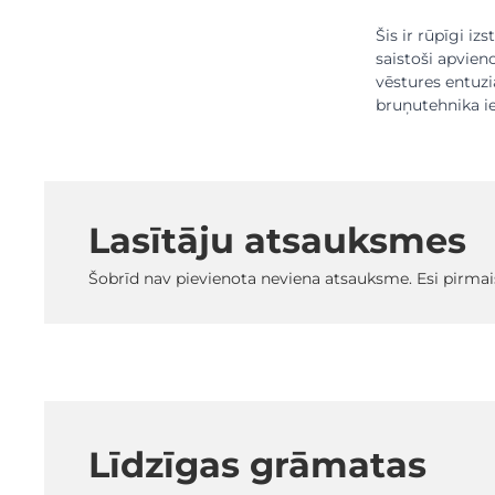
Šis ir rūpīgi iz
saistoši apvieno
vēstures entuzi
bruņutehnika ie
Lasītāju atsauksmes
Šobrīd nav pievienota neviena atsauksme. Esi pirmai
Līdzīgas grāmatas