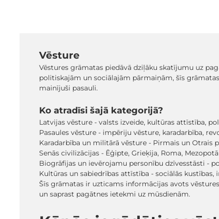
Vēsture
Vēstures grāmatas piedāvā dziļāku skatījumu uz pag
politiskajām un sociālajām pārmaiņām, šīs grāmatas p
mainījuši pasauli.
Ko atradīsi šajā kategorijā?
Latvijas vēsture - valsts izveide, kultūras attīstība,
Pasaules vēsture - impēriju vēsture, karadarbība, re
Karadarbība un militārā vēsture - Pirmais un Otrais p
Senās civilizācijas - Ēģipte, Grieķija, Roma, Mezopot
Biogrāfijas un ievērojamu personību dzīvesstāsti - poli
Kultūras un sabiedrības attīstība - sociālās kustības, i
Šīs grāmatas ir uzticams informācijas avots vēstures
un saprast pagātnes ietekmi uz mūsdienām.