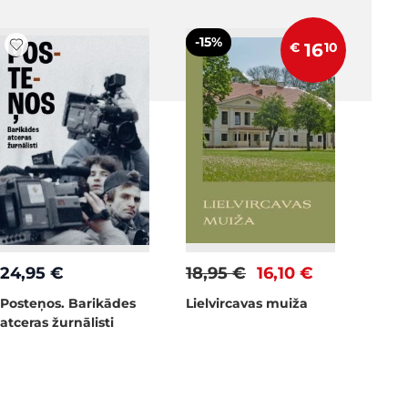
-15%
€
16
10
24,95 €
18,95 €
16,10 €
Posteņos. Barikādes
Lielvircavas muiža
atceras žurnālisti