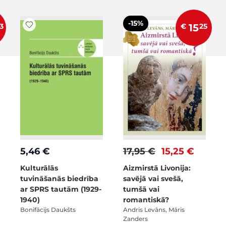
-15%
3
€
15
25
5,46 €
17,95 €
15,25 €
Kulturālās
Aizmirstā Livonija:
tuvināšanās biedrība
savējā vai svešā,
ar SPRS tautām (1929-
tumšā vai
1940)
romantiskā?
Bonifācijs Daukšts
Andris Levāns, Māris
Zanders