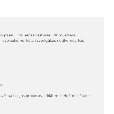
 pasauli. No senās vēstures līdz mūsdienu
 un uzplaukumu, kā arī svarīgākos notikumus, kas
u.
s vēsturiskajos procesos, atklāt maz zināmus faktus