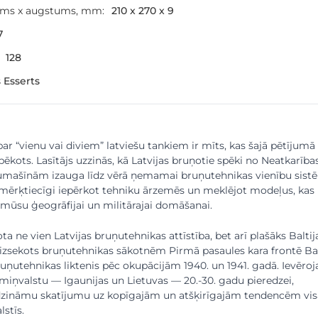
ums x augstums, mm:
210 x 270 x 9
7
128
 Esserts
 par “vienu vai diviem” latviešu tankiem ir mīts, kas šajā pētījumā 
pēkots. Lasītājs uzzinās, kā Latvijas bruņotie spēki no Neatkarība
ņumašīnām izauga līdz vērā ņemamai bruņutehnikas vienību sistē
mērķtiecīgi iepērkot tehniku ārzemēs un meklējot modeļus, kas
t mūsu ģeogrāfijai un militārajai domāšanai.
a ne vien Latvijas bruņutehnikas attīstība, bet arī plašāks Baltij
 izsekots bruņutehnikas sākotnēm Pirmā pasaules kara frontē Bal
bruņutehnikas liktenis pēc okupācijām 1940. un 1941. gadā. Ievēro
aimiņvalstu — Igaunijas un Lietuvas — 20.-30. gadu pieredzei,
īdzināmu skatījumu uz kopīgajām un atšķirīgajām tendencēm vis
lstīs.