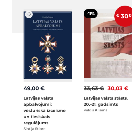
-11%
€
30
0
49,00 €
33,63 €
30,03 €
Latvijas valsts
Latvijas valsts stāsts.
apbalvojumi:
20.-21. gadsimts
vēsturiskā izcelsme
Valdis Klišāns
un tiesiskais
regulējums
Sintija Stipre