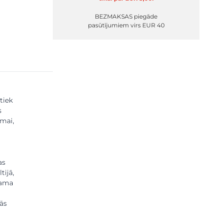
BEZMAKSAS piegāde
pasūtījumiem virs EUR 40
tiek
s
mai,
as
tijā,
jama
ās