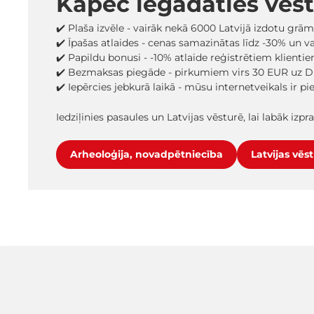
Kāpēc iegādāties vēs
✔️ Plaša izvēle - vairāk nekā 6000 Latvijā izdotu grā
✔️ Īpašas atlaides - cenas samazinātas līdz -30% un 
✔️ Papildu bonusi - -10% atlaide reģistrētiem klienti
✔️ Bezmaksas piegāde - pirkumiem virs 30 EUR uz D
✔️ Iepērcies jebkurā laikā - mūsu internetveikals ir p
Iedziļinies pasaules un Latvijas vēsturē, lai labāk iz
Arheoloģija, novadpētniecība
Latvijas vēs