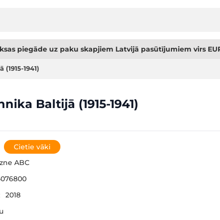
sas piegāde uz paku skapjiem Latvijā pasūtījumiem virs EUR
 (1915-1941)
nika Baltijā (1915-1941)
Cietie vāki
gzne ABC
4076800
:
2018
šu