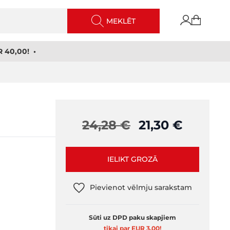
MEKLĒT
 40,00! •
24,28 €
21,30 €
IELIKT GROZĀ
Pievienot vēlmju sarakstam
Sūti uz DPD paku skapjiem
tikai par EUR 3,00
!