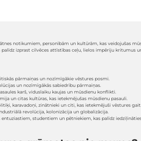
ātnes notikumiem, personībām un kultūrām, kas veidojušas mūsu
alīdz izprast cilvēces attīstības ceļu, lielos impēriju kritumus
 politiskās pārmaiņas un nozīmīgākie vēstures posmi.
volūcijas un nozīmīgākās sabiedrību pārmaiņas.
asaules karš, viduslaiku kaujas un mūsdienu konflikti.
āmija un citas kultūras, kas ietekmējušas mūsdienu pasauli.
tiķi, karavadoņi, zinātnieki un citi, kas ietekmējuši vēstures gait
ndustriālā revolūcija, kolonizācija un globalizācija.
 entuziastiem, studentiem un pētniekiem, kas palīdz iedziļinātie