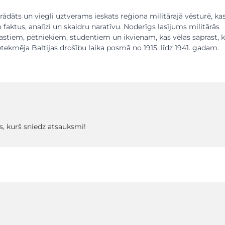
strādāts un viegli uztverams ieskats reģiona militārajā vēsturē, ka
 faktus, analīzi un skaidru naratīvu. Noderīgs lasījums militārās
astiem, pētniekiem, studentiem un ikvienam, kas vēlas saprast, 
tekmēja Baltijas drošību laika posmā no 1915. līdz 1941. gadam.
s, kurš sniedz atsauksmi!