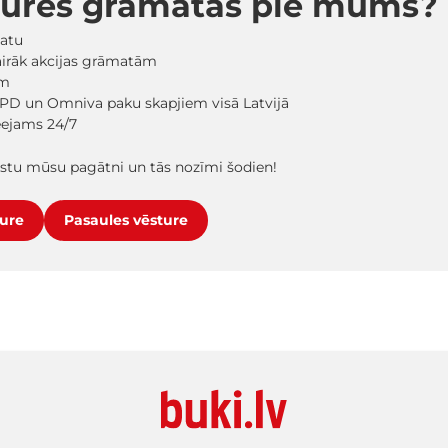
tures grāmatas pie mums?
matu
vairāk akcijas grāmatām
em
PD un Omniva paku skapjiem visā Latvijā
ieejams 24/7
prastu mūsu pagātni un tās nozīmi šodien!
ture
Pasaules vēsture