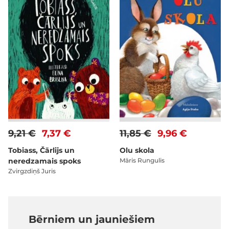
9,21 €
7,37 €
11,85 €
9,96 €
Tobiass, Čārlijs un
Olu skola
neredzamais spoks
Māris Rungulis
Zvirgzdiņš Juris
Bērniem un jauniešiem