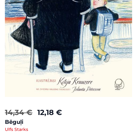
14,34 €
12,18 €
Bēguļi
Ulfs Starks