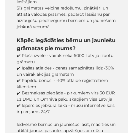
lasītājiem.
Šīs grāmatas veicina radošumu, zinātkāri un
attīsta valodas prasmes, padarot lasīšanu par
aizraujošu piedzīvojumu bērniem un jauniešiem
jebkurā vecumā.
Kāpēc iegādāties bērnu un jauniešu
grāmatas pie mums?
✔️ Plaša izvēle - vairāk nekā 6000 Latvijā izdotu
grāmatu
✔️ Īpašas atlaides - cenas samazinātas līdz -30%
un vairāk akcijas grāmatām
✔️ Papildu bonusi - -10% atlaide reģistrētiem
klientiem
✔️ Bezmaksas piegāde - pirkumiem virs 30 EUR
uz DPD un Omniva paku skapjiem visā Latvijā
✔️ Iepērcies jebkurā laikā - mūsu internetveikals
ir pieejams 24/7
Iedvesmo bērnus un jauniešus lasīt, mācīties un
atklāt jaunus pasaules apvāršņus ar mūsu