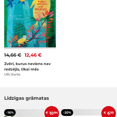
14,66 €
12,46 €
Zvēri, kurus neviens nav
redzējis, tikai mēs
Ulfs Starks
Līdzīgas grāmatas
-16%
-20%
€
10
84
€
6
95