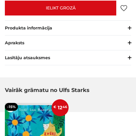
IELIKT GROZĀ
Produkta informācija
Apraksts
Lasītāju atsauksmes
Vairāk grāmatu no Ulfs Starks
-15%
€
12
46