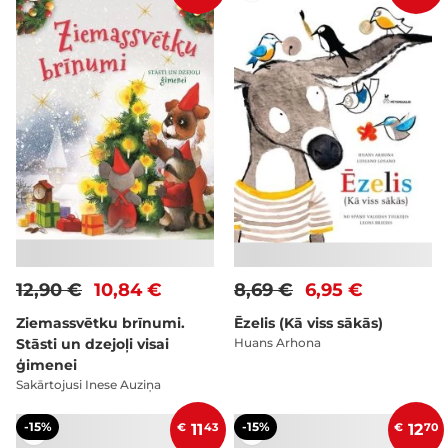
12,90 €
10,84 €
8,69 €
6,95 €
Ziemassvētku brīnumi.
Ēzelis (Kā viss sākās)
Stāsti un dzejoļi visai
Huans Arhona
ģimenei
Sakārtojusi Inese Auziņa
-15%
-15%
€
11
43
€
12
70