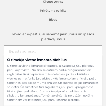
Klientu serviss
Privātuma politika
Blogs
Ievadiet e-pastu, lai saņemt jaunumus un īpašos
piedāvājumus
Šī tīmekļa vietne izmanto sīkfailus
E-pasta adrese
Pieteikties
Šī tīmekļa vietne izmanto sīkdatnes, lai uzlabotu jūsu pieredzi,
pārlūkojot vietni. No šīm sīkdatnēm pārlūkprogrammā tiek
saglabātas tikai nepieciešamās sīkdatnes, jo tās ir būtiskas
vietnes pamatfunkciju darbībai. Mēs izmantojam arī trešo pušu
sīkdatnes, kas palīdz mums analizēt un saprast, kā jūs izmantojat
šo vietni. Šīs sīkdatnes tiks saglabātas jūsu pārlūkprogrammā
tikai ar jūsu piekrišanu. Jums ir iespēja arī atteikties no šo
sīkdatņu izmantošanas. Tomēr atteikšanās no dažām no šīm
sīkdatnēm var ietekmēt jūsu pārlūkošanas pieredzi.