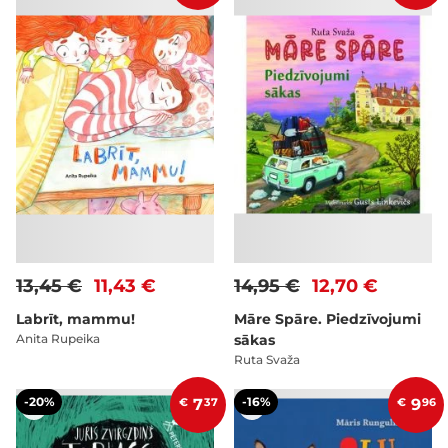
13,45 €
11,43 €
14,95 €
12,70 €
Labrīt, mammu!
Māre Spāre. Piedzīvojumi
Anita Rupeika
sākas
Ruta Svaža
-20%
-16%
€
7
37
€
9
96