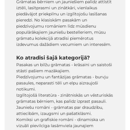
Grāmatas bērniem un jauniešiem palīdz attīstīt
iztēli, lasītprasmi un zinātkāri, vienlaikus
piedāvājot priekpilnu un izglītojošu lasīšanas
pieredzi. No klasiskām pasakām un
piedzīvojumu romāniem līdz mūsdienu
populārākajiem jauniešu bestelleriem, mūsu
grāmatu kolekcijā atradīsi piemērotus
izdevumus dažādiem vecumiem un interesēm.
Ko atradīsi šajā kategorijā?
Pasakas un bilžu grāmatas - krāsaini un saistoši
stāsti pašiem mazākajiem.
Piedzīvojumu un fantāzijas grāmatas - burvju
pasaules, neparasti tēli un elpu aizraujoši
notikumi.
Izglītojošā literatūra - zinātniskās un vēsturiskās
grāmatas bērniem, kas palīdz izprast pasauli.
Jauniešu romāni - grāmatas par draudzību,
attiecībām, izaugsmi un pašatklāsmi.
Komiksi un grafiskie romāni - dinamiska un
vizuāli pievilcīga lasāmviela jaunajiem