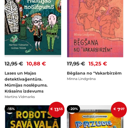
12,95 €
10,88 €
17,95 €
15,25 €
Lases un Majas
Bēgšana no "Vakarbirzēm
detektīvaģentūra.
Minna Lindgrēna
Mūmijas noslēpums.
Krāsains izdevums
Martins Vīdmarks
-15%
-20%
€
13
55
€
7
07