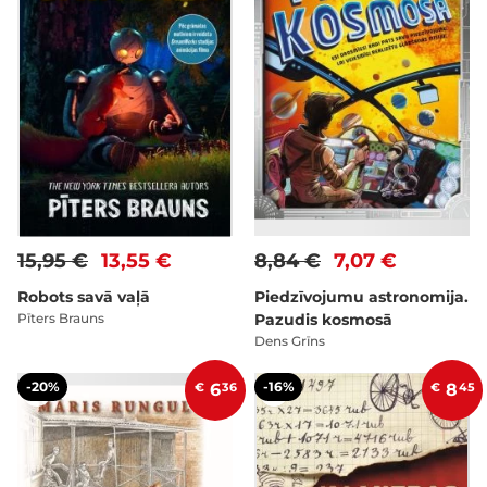
15,95 €
13,55 €
8,84 €
7,07 €
Robots savā vaļā
Piedzīvojumu astronomija.
Pīters Brauns
Pazudis kosmosā
Dens Grīns
-20%
-16%
€
6
36
€
8
45