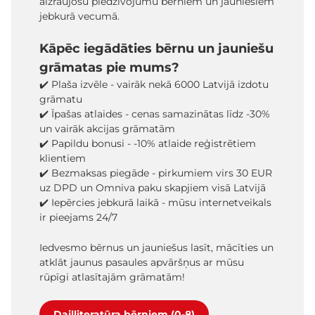
aizraujošu piedzīvojumu bērniem un jauniešiem
jebkurā vecumā.
Kāpēc iegādāties bērnu un jauniešu
grāmatas pie mums?
✔️ Plaša izvēle - vairāk nekā 6000 Latvijā izdotu
grāmatu
✔️ Īpašas atlaides - cenas samazinātas līdz -30%
un vairāk akcijas grāmatām
✔️ Papildu bonusi - -10% atlaide reģistrētiem
klientiem
✔️ Bezmaksas piegāde - pirkumiem virs 30 EUR
uz DPD un Omniva paku skapjiem visā Latvijā
✔️ Iepērcies jebkurā laikā - mūsu internetveikals
ir pieejams 24/7
Iedvesmo bērnus un jauniešus lasīt, mācīties un
atklāt jaunus pasaules apvāršņus ar mūsu
rūpīgi atlasītajām grāmatām!
Daiļliteratūra bērniem (0-8)