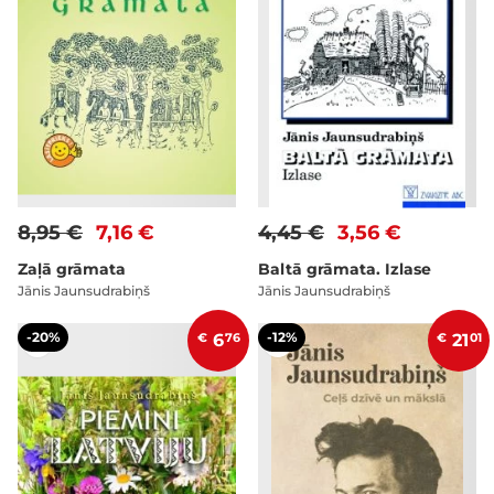
8,95 €
7,16 €
4,45 €
3,56 €
Zaļā grāmata
Baltā grāmata. Izlase
Jānis Jaunsudrabiņš
Jānis Jaunsudrabiņš
-20%
-12%
€
6
76
€
21
01