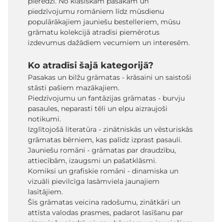
pieredzi. No klasiskām pasakām un
piedzīvojumu romāniem līdz mūsdienu
populārākajiem jauniešu bestelleriem, mūsu
grāmatu kolekcijā atradīsi piemērotus
izdevumus dažādiem vecumiem un interesēm.
Ko atradīsi šajā kategorijā?
Pasakas un bilžu grāmatas - krāsaini un saistoši
stāsti pašiem mazākajiem.
Piedzīvojumu un fantāzijas grāmatas - burvju
pasaules, neparasti tēli un elpu aizraujoši
notikumi.
Izglītojošā literatūra - zinātniskās un vēsturiskās
grāmatas bērniem, kas palīdz izprast pasauli.
Jauniešu romāni - grāmatas par draudzību,
attiecībām, izaugsmi un pašatklāsmi.
Komiksi un grafiskie romāni - dinamiska un
vizuāli pievilcīga lasāmviela jaunajiem
lasītājiem.
Šīs grāmatas veicina radošumu, zinātkāri un
attīsta valodas prasmes, padarot lasīšanu par