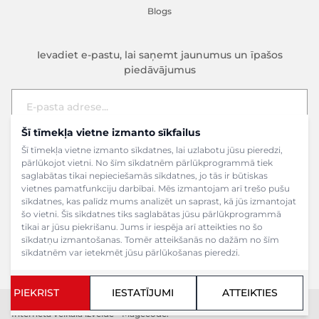
Blogs
Ievadiet e-pastu, lai saņemt jaunumus un īpašos
piedāvājumus
Šī tīmekļa vietne izmanto sīkfailus
E-pasta adrese
Pieteikties
Šī tīmekļa vietne izmanto sīkdatnes, lai uzlabotu jūsu pieredzi,
pārlūkojot vietni. No šīm sīkdatnēm pārlūkprogrammā tiek
saglabātas tikai nepieciešamās sīkdatnes, jo tās ir būtiskas
vietnes pamatfunkciju darbībai. Mēs izmantojam arī trešo pušu
sīkdatnes, kas palīdz mums analizēt un saprast, kā jūs izmantojat
šo vietni. Šīs sīkdatnes tiks saglabātas jūsu pārlūkprogrammā
tikai ar jūsu piekrišanu. Jums ir iespēja arī atteikties no šo
sīkdatņu izmantošanas. Tomēr atteikšanās no dažām no šīm
sīkdatnēm var ietekmēt jūsu pārlūkošanas pieredzi.
PIEKRIST
IESTATĪJUMI
ATTEIKTIES
Copyright ©2024 SIA Grāmatu veikals. Visas tiesības aizsargātas.
Interneta veikala izveide - Magecode
.