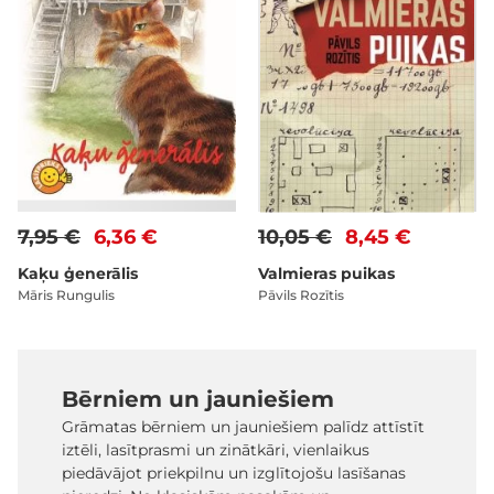
7,95 €
6,36 €
10,05 €
8,45 €
Kaķu ģenerālis
Valmieras puikas
Māris Rungulis
Pāvils Rozītis
Bērniem un jauniešiem
Grāmatas bērniem un jauniešiem palīdz attīstīt
iztēli, lasītprasmi un zinātkāri, vienlaikus
piedāvājot priekpilnu un izglītojošu lasīšanas