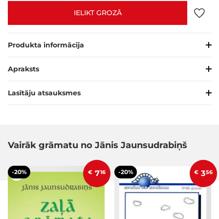
IELIKT GROZĀ
Produkta informācija
Apraksts
Lasītāju atsauksmes
Vairāk grāmatu no Jānis Jaunsudrabiņš
-20%
-20%
€
7
16
€
3
56