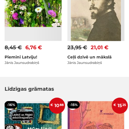
8,45 €
6,76 €
23,95 €
21,01 €
Piemini Latviju!
Ceļš dzīvē un mākslā
Jānis Jaunsudrabiņš
Jānis Jaunsudrabiņš
Līdzīgas grāmatas
-16%
-15%
€
10
88
€
15
25