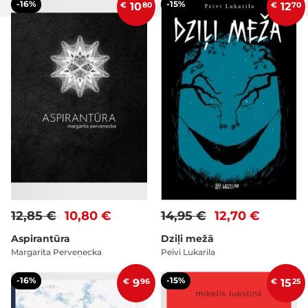
-16%
-15%
€
10
80
€
12
70
12,85 €
10,80 €
14,95 €
12,70 €
Aspirantūra
Dziļi mežā
Margarita Perveņecka
Peivi Lukarila
-16%
-15%
€
9
96
€
15
25