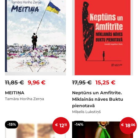
11,85 €
9,96 €
17,95 €
15,25 €
MEITIŅA
Neptūns un Amfitrīte.
Tamāra Horiha Zerņa
Mīklainās nāves Buktu
pienotavā
Miķelis Lukstiņš
-15%
-14%
€
12
11
€
18
06