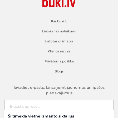
Par buki.lv
Lietošanas noteikumi
Lietotas grāmatas
Klientu serviss
Privātuma politika
Blogs
Ievadiet e-pastu, lai saņemt jaunumus un īpašos
piedāvājumus
Šī tīmekļa vietne izmanto sīkfailus
E-pasta adrese