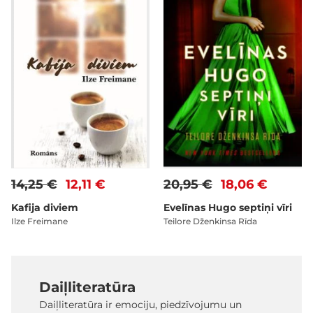
14,25 €
12,11 €
20,95 €
18,06 €
Kafija diviem
Evelīnas Hugo septiņi vīri
Ilze Freimane
Teilore Dženkinsa Rīda
Daiļliteratūra
Daiļliteratūra ir emociju, piedzīvojumu un