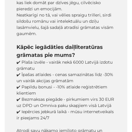
kas liek domāt par dzīves jēgu, cilvēcisko
pieredzi un emocijām.
Neatkarīgi no tā, vai vēlies spraigu trilleri, sirdi
sildošu romānu vai intelektuālu un dziļu
lasāmvielu, šajā sadaļā atradīsi grāmatas visām
gaumēm.
Kāpēc iegādāties daiļliteratūras
grāmatas pie mums?
✔️ Plaša izvēle - vairāk nekā 6000 Latvijā izdotu
grāmatu
✔️ Īpašas atlaides - cenas samazinātas līdz -30%
un vairāk akcijas grāmatām
✔️ Papildu bonusi - -10% atlaide reģistrētiem
klientiem
✔️ Bezmaksas piegāde - pirkumiem virs 30 EUR
uz DPD un Omniva paku skapjiem visā Latvijā
✔️ Iepērcies jebkurā laikā - mūsu internetveikals
ir pieejams 24/7
Atrodi savu nākamo iemīļoto grāmatu un