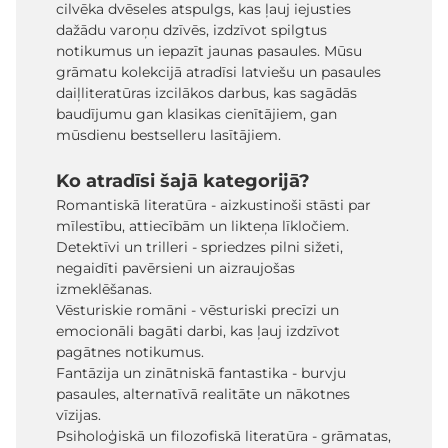
cilvēka dvēseles atspulgs, kas ļauj iejusties
dažādu varoņu dzīvēs, izdzīvot spilgtus
notikumus un iepazīt jaunas pasaules. Mūsu
grāmatu kolekcijā atradīsi latviešu un pasaules
daiļliteratūras izcilākos darbus, kas sagādās
baudījumu gan klasikas cienītājiem, gan
mūsdienu bestselleru lasītājiem.
Ko atradīsi šajā kategorijā?
Romantiskā literatūra - aizkustinoši stāsti par
mīlestību, attiecībām un likteņa līkločiem.
Detektīvi un trilleri - spriedzes pilni sižeti,
negaidīti pavērsieni un aizraujošas
izmeklēšanas.
Vēsturiskie romāni - vēsturiski precīzi un
emocionāli bagāti darbi, kas ļauj izdzīvot
pagātnes notikumus.
Fantāzija un zinātniskā fantastika - burvju
pasaules, alternatīvā realitāte un nākotnes
vīzijas.
Psiholoģiskā un filozofiskā literatūra - grāmatas,