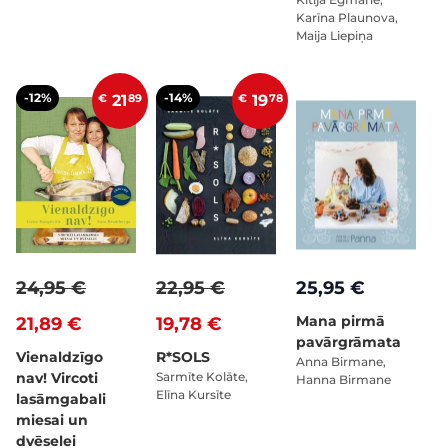
Karīna Plaunova,
Maija Liepiņa
-12%
-14%
€
21
89
€
19
78
24,95 €
22,95 €
25,95 €
Mana pirmā
21,89 €
19,78 €
pavārgrāmata
Vienaldzīgo
R*SOLS
Anna Birmane,
nav! Vircoti
Sarmīte Kolāte,
Hanna Birmane
Elīna Kursīte
lasāmgabali
miesai un
dvēselei