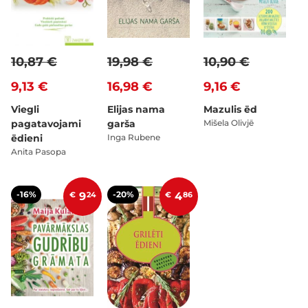
10,87 €
19,98 €
10,90 €
9,13 €
16,98 €
9,16 €
Viegli
Elijas nama
Mazulis ēd
pagatavojami
garša
Mišela Olivjē
ēdieni
Inga Rubene
Anita Pasopa
-16%
-20%
€
9
24
€
4
86