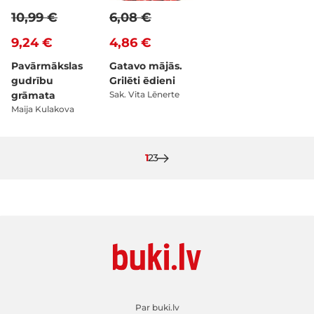
10,99 €
6,08 €
9,24 €
4,86 €
Pavārmākslas
Gatavo mājās.
gudrību
Grilēti ēdieni
grāmata
Sak. Vita Lēnerte
Maija Kulakova
Pašlaik lasāt lapu
Lapa
Lapa
1
2
3
Par buki.lv