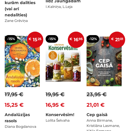
līdz Jaungadam
kurām dalīties
I.Kalniņa, L.Leja
(vai arī
nedalīties)
Zane Grēviņa
-15%
-15%
-12%
€
15
25
€
16
95
€
21
01
17,95 €
19,95 €
23,95 €
15,25 €
16,95 €
21,01 €
Andalūzijas
Konservēsim!
Cep gaisā
rasols
Lolita Šelvaha
Anna Birmane,
Kristiāna Lasmane,
Diana Bogdanova
Kitija Egmane,