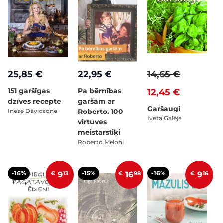
25,85 €
22,95 €
14,65 €
151 garšīgas
Pa bērnības
12,45 €
dzīves recepte
garšām ar
Garšaugi
Inese Dāvidsone
Roberto. 100
Iveta Galēja
virtuves
meistarstiķi
Roberto Meloni
-16%
-15%
-16%
€
9
13
€
16
98
€
9
16