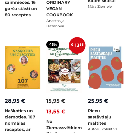
Ēdam skaisti
saimnieces. 16
ORDINARY
Māra Ziemele
garšu stāsti un
VEGAN
80 receptes
COOKBOOK
Anastasija
Hazanova
-15%
€
13
55
28,95 €
15,95 €
25,95 €
Našķoties un
Piecu
13,55 €
ciemoties. 107
sastāvdaļu
No
normālas
maltītes
Ziemassvētkiem
receptes, ar
Autoru kolektīvs