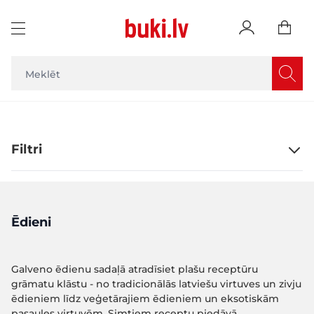
Skip to Content
Filtri
Ēdieni
Galveno ēdienu sadaļā atradīsiet plašu receptūru
grāmatu klāstu - no tradicionālās latviešu virtuves un zivju
ēdieniem līdz veģetārajiem ēdieniem un eksotiskām
pasaules virtuvēm. Simtiem receptu piedāvā