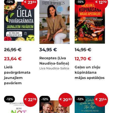
-12%
-15%
€
23
64
€
12
70
26,95 €
34,95 €
14,95 €
Receptes (Līva
23,64 €
12,70 €
Naudiņa-Saliņa)
Lielā
Gaļas un zivju
Līva Naudiņa-Saliņa
pavārgrāmata
kūpināšana
jaunajiem
mājas apstākļos
pavāriem
-12%
-12%
-12%
€
22
76
€
20
92
€
21
54