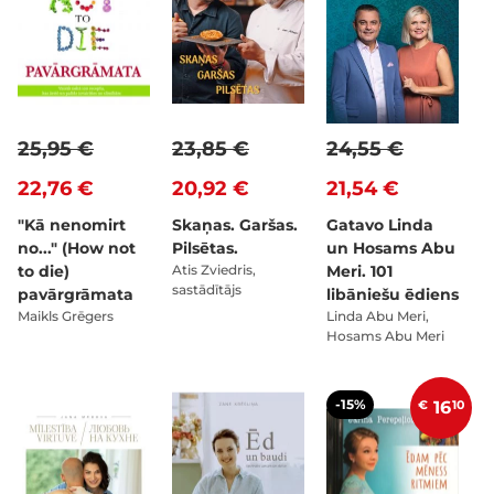
25,95 €
23,85 €
24,55 €
22,76 €
20,92 €
21,54 €
"Kā nenomirt
Skaņas. Garšas.
Gatavo Linda
no..." (How not
Pilsētas.
un Hosams Abu
to die)
Atis Zviedris,
Meri. 101
sastādītājs
pavārgrāmata
libāniešu ēdiens
Maikls Grēgers
Linda Abu Meri,
Hosams Abu Meri
-15%
€
16
10