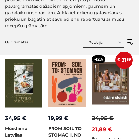
pavārgrāmatas dažādiem apjomiem, gaumēm un
gadalaiku inspirācijām. Atklājiet ēdienu gatavošanas
prieku un bagātiniet savu ēdienu repertuāru ar mūsu
recepšu grāmatām.
68
Grāmatas
-12%
€
21
89
34,95 €
19,99 €
24,95 €
Mūsdienu
FROM SOIL TO
21,89 €
Latvijas
STOMACH. NO