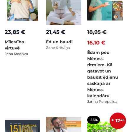
23,85 €
21,45 €
18,95 €
Mīlestība
Ēd un baudi
16,10 €
virtuvē
Zane Krēsliņa
Ēdam pēc
Jana Medova
Mēness
ritmiem. Kā
gatavot un
baudīt ēdienu
saskaņā ar
Mēness
kalendāru
Jarina Perepeļica
-15%
€
12
45