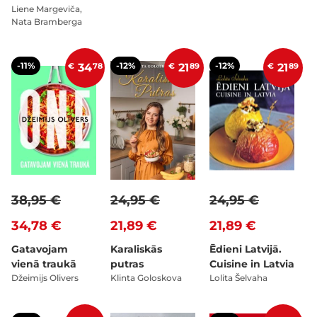
Liene Margeviča,
Nata Bramberga
-11%
-12%
-12%
€
34
78
€
21
89
€
21
89
38,95 €
24,95 €
24,95 €
34,78 €
21,89 €
21,89 €
Gatavojam
Karaliskās
Ēdieni Latvijā.
vienā traukā
putras
Cuisine in Latvia
Džeimijs Olivers
Klinta Goloskova
Lolita Šelvaha