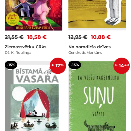
21,55 €
18,58 €
12,95 €
10,88 €
Ziemassvētku Cūks
No nomdirša dzīves
Dž. K. Roulinga
Gendrutis Morkūns
-15%
-15%
€
12
70
€
14
40