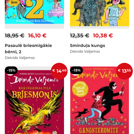
18,95 €
16,10 €
12,35 €
10,38 €
Pasaulē briesmīgākie
Smirduļa kungs
bērni, 2
Deivids Valjamss
Deivids Valjamss
-15%
-15%
€
14
40
€
13
55