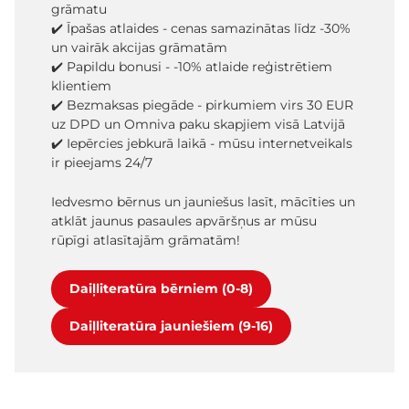
grāmatu
✔️ Īpašas atlaides - cenas samazinātas līdz -30%
un vairāk akcijas grāmatām
✔️ Papildu bonusi - -10% atlaide reģistrētiem
klientiem
✔️ Bezmaksas piegāde - pirkumiem virs 30 EUR
uz DPD un Omniva paku skapjiem visā Latvijā
✔️ Iepērcies jebkurā laikā - mūsu internetveikals
ir pieejams 24/7
Iedvesmo bērnus un jauniešus lasīt, mācīties un
atklāt jaunus pasaules apvāršņus ar mūsu
rūpīgi atlasītajām grāmatām!
Daiļliteratūra bērniem (0-8)
Daiļliteratūra jauniešiem (9-16)