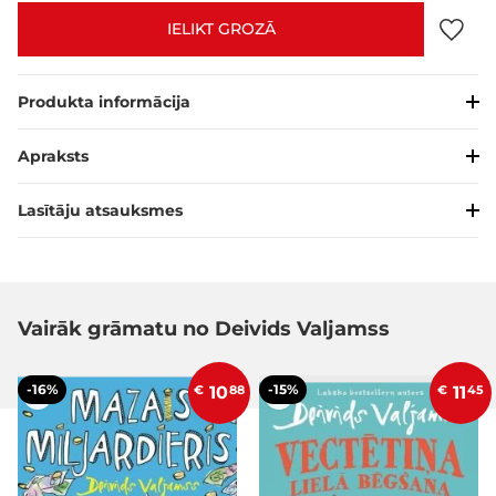
IELIKT GROZĀ
Produkta informācija
Apraksts
Lasītāju atsauksmes
Vairāk grāmatu no Deivids Valjamss
-16%
-15%
€
10
88
€
11
45