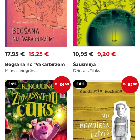
17,95 €
15,25 €
10,95 €
9,20 €
Bēgšana no "Vakarbirzēm
Šausmiņa
Minna Lindgrēna
Dzintars Tilaks
-14%
-16%
€
18
58
€
10
88