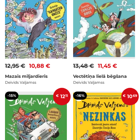
12,95 €
10,88 €
13,48 €
11,45 €
Mazais miljardieris
Vectētiņa lielā bēgšana
Deivids Valjamss
Deivids Valjamss
-15%
-16%
€
12
11
€
10
69