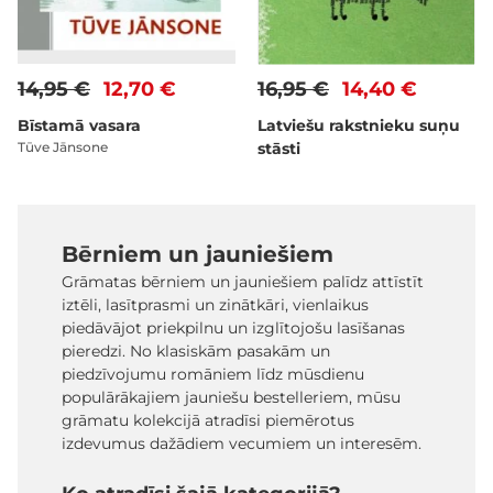
14,95 €
12,70 €
16,95 €
14,40 €
Bīstamā vasara
Latviešu rakstnieku suņu
Tūve Jānsone
stāsti
Bērniem un jauniešiem
Grāmatas bērniem un jauniešiem palīdz attīstīt
iztēli, lasītprasmi un zinātkāri, vienlaikus
piedāvājot priekpilnu un izglītojošu lasīšanas
pieredzi. No klasiskām pasakām un
piedzīvojumu romāniem līdz mūsdienu
populārākajiem jauniešu bestelleriem, mūsu
grāmatu kolekcijā atradīsi piemērotus
izdevumus dažādiem vecumiem un interesēm.