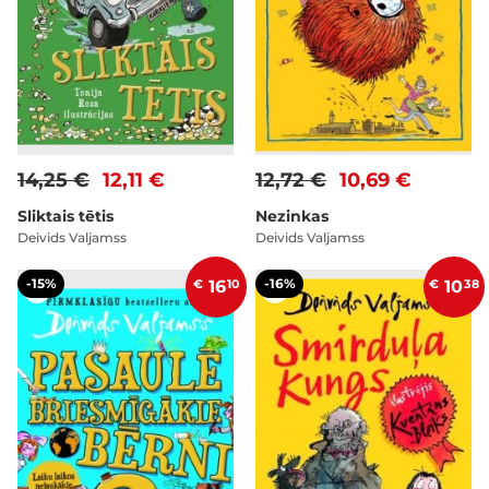
14,25 €
12,11 €
12,72 €
10,69 €
Sliktais tētis
Nezinkas
Deivids Valjamss
Deivids Valjamss
-15%
-16%
€
16
10
€
10
38