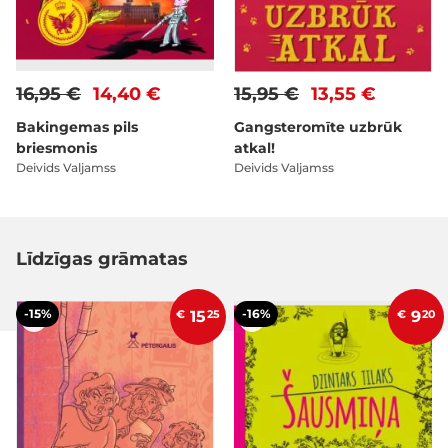
16,95 €
14,40 €
15,95 €
13,55 €
Bakingemas pils
Gangsteromīte uzbrūk
briesmonis
atkal!
Deivids Valjamss
Deivids Valjamss
Līdzīgas grāmatas
-15%
-16%
€
15
25
€
9
20