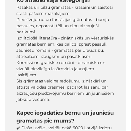
Ko atradīsi šajā kategorijā?
Pasakas un bilžu grāmatas - krāsaini un saistoši
stāsti pašiem mazākajiem.
Piedzīvojumu un fantāzijas grāmatas - burvju
pasaules, neparasti tēli un elpu aizraujoši
notikumi.
Izglītojošā literatūra - zinātniskās un vēsturiskās
grāmatas bērniem, kas palīdz izprast pasauli.
Jauniešu romāni - grāmatas par draudzību,
attiecībām, izaugsmi un pašatklāsmi.
Komiksi un grafiskie romāni - dinamiska un
vizuāli pievilcīga lasāmviela jaunajiem
lasītājiem.
Šīs grāmatas veicina radošumu, zinātkāri un
attīsta valodas prasmes, padarot lasīšanu par
aizraujošu piedzīvojumu bērniem un jauniešiem
jebkurā vecumā.
Kāpēc iegādāties bērnu un jauniešu
grāmatas pie mums?
✔️ Plaša izvēle - vairāk nekā 6000 Latvijā izdotu