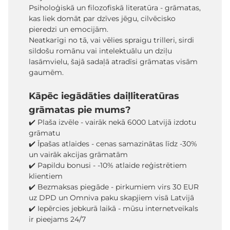
Psiholoģiskā un filozofiskā literatūra - grāmatas,
kas liek domāt par dzīves jēgu, cilvēcisko
pieredzi un emocijām.
Neatkarīgi no tā, vai vēlies spraigu trilleri, sirdi
sildošu romānu vai intelektuālu un dziļu
lasāmvielu, šajā sadaļā atradīsi grāmatas visām
gaumēm.
Kāpēc iegādāties daiļliteratūras
grāmatas pie mums?
✔️ Plaša izvēle - vairāk nekā 6000 Latvijā izdotu
grāmatu
✔️ Īpašas atlaides - cenas samazinātas līdz -30%
un vairāk akcijas grāmatām
✔️ Papildu bonusi - -10% atlaide reģistrētiem
klientiem
✔️ Bezmaksas piegāde - pirkumiem virs 30 EUR
uz DPD un Omniva paku skapjiem visā Latvijā
✔️ Iepērcies jebkurā laikā - mūsu internetveikals
ir pieejams 24/7