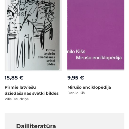
15,85 €
9,95 €
Pirmie latviešu
Mirušo enciklopēdija
dziedāšanas svētki bildēs
Danilo Kiš
Vilis Daudziņš
Daiļliteratūra