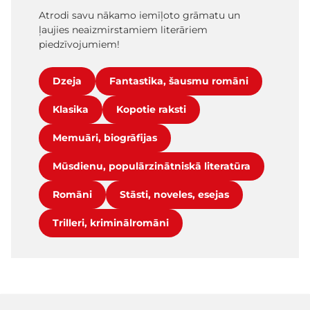
Atrodi savu nākamo iemīļoto grāmatu un
ļaujies neaizmirstamiem literāriem
piedzīvojumiem!
Dzeja
Fantastika, šausmu romāni
Klasika
Kopotie raksti
Memuāri, biogrāfijas
Mūsdienu, populārzinātniskā literatūra
Romāni
Stāsti, noveles, esejas
Trilleri, kriminālromāni