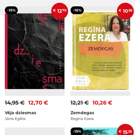
-15%
-16%
€
12
70
€
10
26
14,95 €
12,70 €
12,21 €
10,26 €
Vēja dziesmas
Zemdegas
Jānis Eglītis
Regīna Ezera
-15%
€
15
25