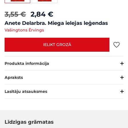
3,55 €
2,84 €
Anete Delarbra. Miega ielejas leģendas
Vašingtons Ērvings
IELIKT GROZĀ
Produkta informācija
Apraksts
Lasītāju atsauksmes
Līdzīgas grāmatas