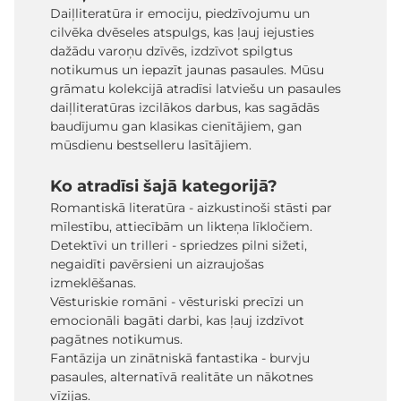
Daiļliteratūra ir emociju, piedzīvojumu un
cilvēka dvēseles atspulgs, kas ļauj iejusties
dažādu varoņu dzīvēs, izdzīvot spilgtus
notikumus un iepazīt jaunas pasaules. Mūsu
grāmatu kolekcijā atradīsi latviešu un pasaules
daiļliteratūras izcilākos darbus, kas sagādās
baudījumu gan klasikas cienītājiem, gan
mūsdienu bestselleru lasītājiem.
Ko atradīsi šajā kategorijā?
Romantiskā literatūra - aizkustinoši stāsti par
mīlestību, attiecībām un likteņa līkločiem.
Detektīvi un trilleri - spriedzes pilni sižeti,
negaidīti pavērsieni un aizraujošas
izmeklēšanas.
Vēsturiskie romāni - vēsturiski precīzi un
emocionāli bagāti darbi, kas ļauj izdzīvot
pagātnes notikumus.
Fantāzija un zinātniskā fantastika - burvju
pasaules, alternatīvā realitāte un nākotnes
vīzijas.