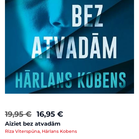
19,95 €
16,95 €
Aiziet bez atvadām
Rīza Viterspūna, Hārlans Kobens