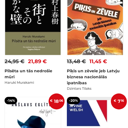
24,95 €
21,89 €
13,48 €
11,45 €
Pilsēta un tās nedrošie
Piķis un zēvele jeb Latvju
mūri
biznesa nacionālās
Haruki Murakami
īpatnības
Dzintars Tilaks
-14%
-20%
€
18
06
€
7
16