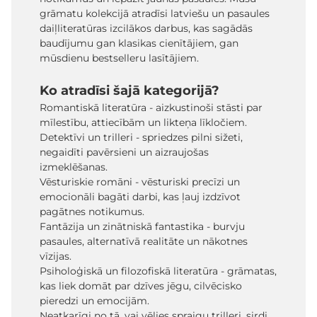
grāmatu kolekcijā atradīsi latviešu un pasaules
daiļliteratūras izcilākos darbus, kas sagādās
baudījumu gan klasikas cienītājiem, gan
mūsdienu bestselleru lasītājiem.
Ko atradīsi šajā kategorijā?
Romantiskā literatūra - aizkustinoši stāsti par
mīlestību, attiecībām un likteņa līkločiem.
Detektīvi un trilleri - spriedzes pilni sižeti,
negaidīti pavērsieni un aizraujošas
izmeklēšanas.
Vēsturiskie romāni - vēsturiski precīzi un
emocionāli bagāti darbi, kas ļauj izdzīvot
pagātnes notikumus.
Fantāzija un zinātniskā fantastika - burvju
pasaules, alternatīvā realitāte un nākotnes
vīzijas.
Psiholoģiskā un filozofiskā literatūra - grāmatas,
kas liek domāt par dzīves jēgu, cilvēcisko
pieredzi un emocijām.
Neatkarīgi no tā, vai vēlies spraigu trilleri, sirdi