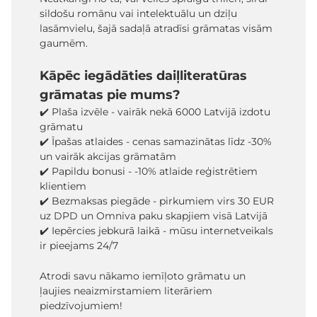
sildošu romānu vai intelektuālu un dziļu
lasāmvielu, šajā sadaļā atradīsi grāmatas visām
gaumēm.
Kāpēc iegādāties daiļliteratūras
grāmatas pie mums?
✔️ Plaša izvēle - vairāk nekā 6000 Latvijā izdotu
grāmatu
✔️ Īpašas atlaides - cenas samazinātas līdz -30%
un vairāk akcijas grāmatām
✔️ Papildu bonusi - -10% atlaide reģistrētiem
klientiem
✔️ Bezmaksas piegāde - pirkumiem virs 30 EUR
uz DPD un Omniva paku skapjiem visā Latvijā
✔️ Iepērcies jebkurā laikā - mūsu internetveikals
ir pieejams 24/7
Atrodi savu nākamo iemīļoto grāmatu un
ļaujies neaizmirstamiem literāriem
piedzīvojumiem!