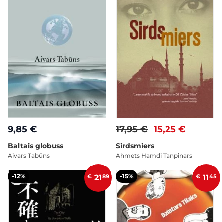
9,85 €
17,95 €
15,25 €
Baltais globuss
Sirdsmiers
Aivars Tabūns
Ahmets Hamdi Tanpinars
-12%
-15%
€
21
89
€
11
45