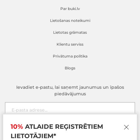
Par buki.lv
Lietošanas noteikumi
Lietotas grāmatas
Klientu serviss
Privātuma politika
Blogs
Ievadiet e-pastu, lai saņemt jaunumus un īpašos
piedāvājumus
Šī tīmekļa vietne izmanto sīkfailus
E-pasta adrese
10%
ATLAIDE REĢISTRĒTIEM
Pieteikties
Šī tīmekļa vietne izmanto sīkdatnes, lai uzlabotu jūsu pieredzi,
pārlūkojot vietni. No šīm sīkdatnēm pārlūkprogrammā tiek
LIETOTĀJIEM*