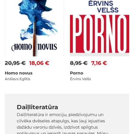
20,95 €
18,06 €
8,95 €
7,16 €
Homo novus
Porno
Anšlavs Eglītis
Ērvins Velšs
Daiļliteratūra
Daiļliteratūra ir emociju, piedzīvojumu un
cilvēka dvēseles atspulgs, kas ļauj iejusties
dažādu varoņu dzīvēs, izdzīvot spilgtus
notikumus un iepazīt jaunas pasaules. Mūsu