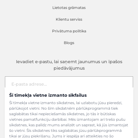
Lietotas grāmatas
Klientu serviss
Privātuma politika
Blogs
Ievadiet e-pastu, lai saņemt jaunumus un īpašos
piedāvājumus
Šī tīmekļa vietne izmanto sīkfailus
E-pasta adrese
Pieteikties
Šī tīmekļa vietne izmanto sīkdatnes, lai uzlabotu jūsu pieredzi,
pārlūkojot vietni. No šīm sīkdatnēm pārlūkprogrammā tiek
saglabātas tikai nepieciešamās sīkdatnes, jo tās ir būtiskas
vietnes pamatfunkciju darbībai. Mēs izmantojam arī trešo pušu
sīkdatnes, kas palīdz mums analizēt un saprast, kā jūs izmantojat
šo vietni. Šīs sīkdatnes tiks saglabātas jūsu pārlūkprogrammā
tikai ar jūsu piekrišanu. Jums ir iespēja arī atteikties no šo