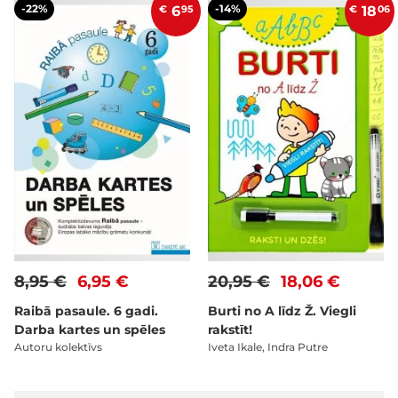
-22%
-14%
€
6
95
€
18
06
8,95 €
6,95 €
20,95 €
18,06 €
Raibā pasaule. 6 gadi.
Burti no A līdz Ž. Viegli
Darba kartes un spēles
rakstīt!
Autoru kolektīvs
Iveta Ikale, Indra Putre