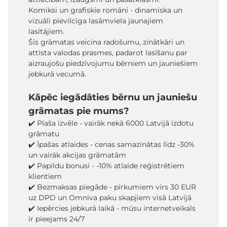
Komiksi un grafiskie romāni - dinamiska un
vizuāli pievilcīga lasāmviela jaunajiem
lasītājiem.
Šīs grāmatas veicina radošumu, zinātkāri un
attīsta valodas prasmes, padarot lasīšanu par
aizraujošu piedzīvojumu bērniem un jauniešiem
jebkurā vecumā.
Kāpēc iegādāties bērnu un jauniešu
grāmatas pie mums?
✔️ Plaša izvēle - vairāk nekā 6000 Latvijā izdotu
grāmatu
✔️ Īpašas atlaides - cenas samazinātas līdz -30%
un vairāk akcijas grāmatām
✔️ Papildu bonusi - -10% atlaide reģistrētiem
klientiem
✔️ Bezmaksas piegāde - pirkumiem virs 30 EUR
uz DPD un Omniva paku skapjiem visā Latvijā
✔️ Iepērcies jebkurā laikā - mūsu internetveikals
ir pieejams 24/7