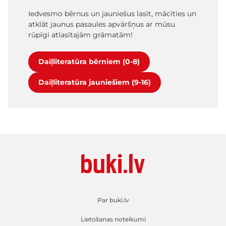
Iedvesmo bērnus un jauniešus lasīt, mācīties un
atklāt jaunus pasaules apvāršņus ar mūsu
rūpīgi atlasītajām grāmatām!
Daiļliteratūra bērniem (0-8)
Daiļliteratūra jauniešiem (9-16)
Par buki.lv
Lietošanas noteikumi