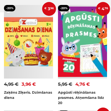
-20%
-20%
€
3
96
€
4
76
4,95 €
3,96 €
5,95 €
4,76 €
Zaķēns Ziķeris. Dzimšanas
Apgūsti rēķināšanas
diena
prasmes. Atņemšana līdz
20