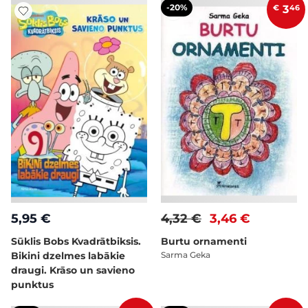
-20%
€
3
46
5,95 €
4,32 €
3,46 €
Sūklis Bobs Kvadrātbiksis.
Burtu ornamenti
Bikini dzelmes labākie
Sarma Geka
draugi. Krāso un savieno
punktus