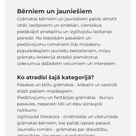
Bērniem un jauniešiem
Grāmatas bērniem un jauniešiem palīdz attīstīt
iztēli, lasītprasmi un zinātkāri, vienlaikus
piedāvājot priekpilnu un izglītojošu lasīšanas
pieredzi. No klasiskām pasakām un
piedzīvojumu romāniem līdz mūsdienu
populārākajiem jauniešu bestelleriem, mūsu
grāmatu kolekcijā atradīsi piemērotus
izdevumus dažādiem vecumiem un interesēm.
Ko atradīsi šajā kategorijā?
Pasakas un bilžu grāmatas - krāsaini un saistoši
stāsti pašiem mazākajiem.
Piedzīvojumu un fantāzijas grāmatas - burvju
pasaules, neparasti tēli un elpu aizraujoši
notikumi.
Izglītojošā literatūra - zinātniskās un vēsturiskās
grāmatas bērniem, kas palīdz izprast pasauli.
Jauniešu romāni - grāmatas par draudzību,
attiecībām, izaugsmi un pašatklāsmi.